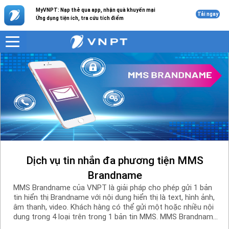
MyVNPT: Nạp thẻ qua app, nhận quà khuyến mại
Di động doanh nghiệp
Tải ngay
Ứng dụng tiện ích, tra cứu tích điểm
Dịch vụ tin nhắn đa phương tiện MMS
Brandname
MMS Brandname của VNPT là giải pháp cho phép gửi 1 bản
tin hiển thị Brandname với nội dung hiển thị là text, hình ảnh,
âm thanh, video. Khách hàng có thể gửi một hoặc nhiều nội
dung trong 4 loại trên trong 1 bản tin MMS. MMS Brandname
được triển khai trên hệ thống SMS Marketing với hai hình