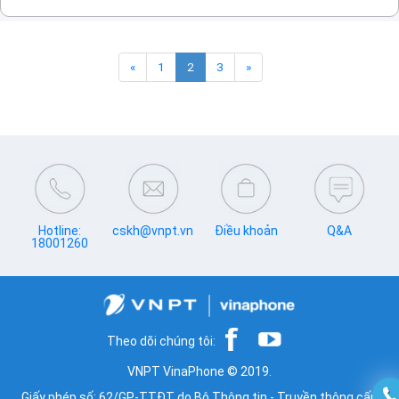
«
1
2
3
»
Hotline:
cskh@vnpt.vn
Điều khoản
Q&A
18001260
Theo dõi chúng tôi:
VNPT VinaPhone © 2019.
Giấy phép số: 62/GP-TTĐT do Bộ Thông tin - Truyền thông cấp