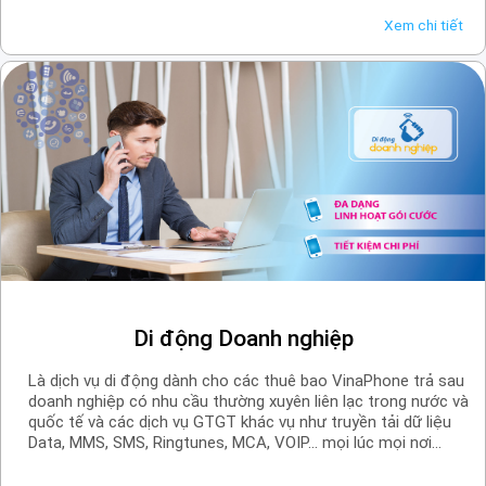
internet, do đó SIM ezCom người ta hay gọi là SIM 3G
Xem chi tiết
VinaPhone/sim 4G VinaPhone/sim 5G VinaPhone.
Di động Doanh nghiệp
Là dịch vụ di động dành cho các thuê bao VinaPhone trả sau
doanh nghiệp có nhu cầu thường xuyên liên lạc trong nước và
quốc tế và các dịch vụ GTGT khác vụ như truyền tải dữ liệu
Data, MMS, SMS, Ringtunes, MCA, VOIP… mọi lúc mọi nơi
trong không gian rộng.