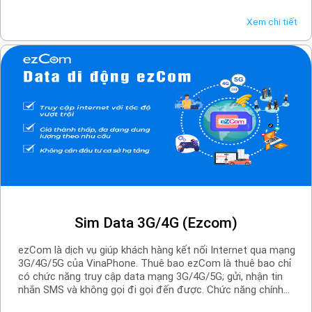
thức: Tin nhắn MMS Quảng cáo Tin nhắn MMS CSKH
Xem chi tiết
Sim Data 3G/4G (Ezcom)
ezCom là dịch vụ giúp khách hàng kết nối Internet qua mạng
3G/4G/5G của VinaPhone. Thuê bao ezCom là thuê bao chỉ
có chức năng truy cập data mạng 3G/4G/5G; gửi, nhận tin
nhắn SMS và không gọi đi gọi đến được. Chức năng chính
của SIM ezCom là dùng để phục vụ cho nhu cầu truy cập