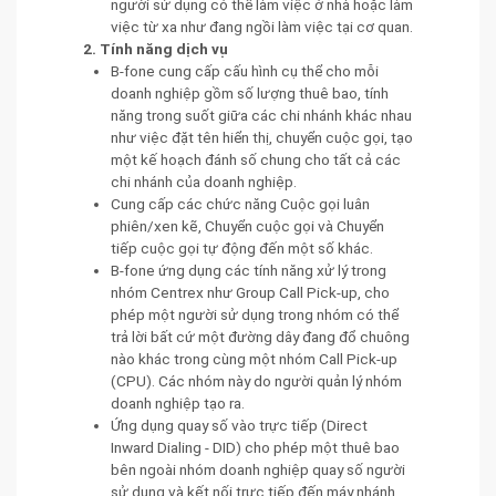
người sử dụng có thể làm việc ở nhà hoặc làm
việc từ xa như đang ngồi làm việc tại cơ quan.
2. Tính năng dịch vụ
B-fone cung cấp cấu hình cụ thể cho mỗi
doanh nghiệp gồm số lượng thuê bao, tính
năng trong suốt giữa các chi nhánh khác nhau
như việc đặt tên hiển thị, chuyển cuộc gọi, tạo
một kế hoạch đánh số chung cho tất cả các
chi nhánh của doanh nghiệp.
Cung cấp các chức năng Cuộc gọi luân
phiên/xen kẽ, Chuyển cuộc gọi và Chuyển
tiếp cuộc gọi tự động đến một số khác.
B-fone ứng dụng các tính năng xử lý trong
nhóm Centrex như Group Call Pick-up, cho
phép một người sử dụng trong nhóm có thể
trả lời bất cứ một đường dây đang đổ chuông
nào khác trong cùng một nhóm Call Pick-up
(CPU). Các nhóm này do người quản lý nhóm
doanh nghiệp tạo ra.
Ứng dụng quay số vào trực tiếp (Direct
Inward Dialing - DID) cho phép một thuê bao
bên ngoài nhóm doanh nghiệp quay số người
sử dụng và kết nối trực tiếp đến máy nhánh