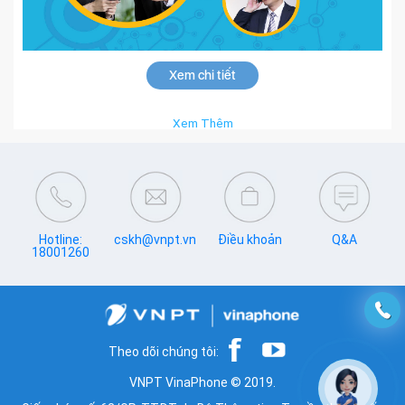
Xem chi tiết
Xem Thêm
Hotline:
cskh@vnpt.vn
Điều khoản
Q&A
18001260
Theo dõi chúng tôi:
VNPT VinaPhone © 2019.