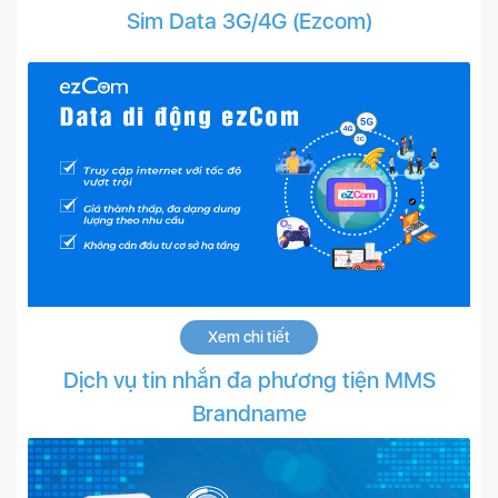
Sim Data 3G/4G (Ezcom)
Xem chi tiết
Dịch vụ tin nhắn đa phương tiện MMS
Brandname