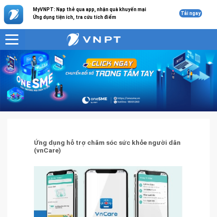
MyVNPT: Nạp thẻ qua app, nhận quà khuyến mại
Tải ngay
Ứng dụng tiện ích, tra cứu tích điểm
VNPT
Giải pháp công nghệ thông tin
Ứng dụng hỗ trợ chăm sóc sức khỏe người dân (vnCare)
Ứng dụng hỗ trợ chăm sóc sức khỏe người dân
(vnCare)