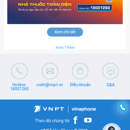
Xem chi tiết
Xem Thêm
Hotline:
cskh@vnpt.vn
Điều khoản
Q&A
18001260
Theo dõi chúng tôi: