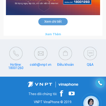
Xem chi tiết
Xem Thêm
Hotline:
cskh@vnpt.vn
Điều khoản
Q&A
18001260
Theo dõi chúng tôi:
VNPT VinaPhone © 2019.