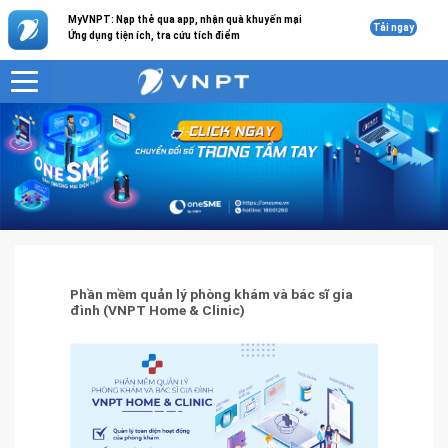
MyVNPT: Nạp thẻ qua app, nhận quà khuyến mại
Tải ngay
Ứng dụng tiện ích, tra cứu tích điểm
VNPT
Giải pháp công nghệ thông tin
Phần mềm quản lý phòng khám và bác sĩ gia đình (VNPT Home & Clinic)
Phần mềm quản lý phòng khám và bác sĩ gia
đình (VNPT Home & Clinic)