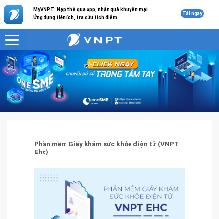
MyVNPT: Nạp thẻ qua app, nhận quà khuyến mại
Tải ngay
Ứng dụng tiện ích, tra cứu tích điểm
VNPT
Giải pháp công nghệ thông tin
Phần mềm Giấy khám sức khỏe điện tử (VNPT Ehc)
Phần mềm Giấy khám sức khỏe điện tử (VNPT
Ehc)