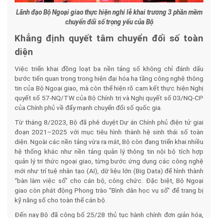
Lãnh đạo Bộ Ngoại giao thực hiện nghi lễ khai trương 3 phần mềm
chuyển đổi số trọng yếu của Bộ
Khẳng định quyết tâm chuyển đổi số toàn
diện
Việc triển khai đồng loạt ba nền tảng số không chỉ đánh dấu
bước tiến quan trọng trong hiện đại hóa hạ tầng công nghệ thông
tin của Bộ Ngoại giao, mà còn thể hiện rõ cam kết thực hiện Nghị
quyết số 57-NQ/TW của Bộ Chính trị và Nghị quyết số 03/NQ-CP
của Chính phủ về đẩy mạnh chuyển đổi số quốc gia.
Từ tháng 8/2023, Bộ đã phê duyệt Dự án Chính phủ điện tử giai
đoạn 2021–2025 với mục tiêu hình thành hệ sinh thái số toàn
diện. Ngoài các nền tảng vừa ra mắt, Bộ còn đang triển khai nhiều
hệ thống khác như nền tảng quản lý thông tin nội bộ tích hợp
quản lý tri thức ngoại giao, từng bước ứng dụng các công nghệ
mới như trí tuệ nhân tạo (AI), dữ liệu lớn (Big Data) để hình thành
“bàn làm việc số” cho cán bộ, công chức. Đặc biệt, Bộ Ngoại
giao còn phát động Phong trào “Bình dân học vụ số” để trang bị
kỹ năng số cho toàn thể cán bộ.
Đến nay Bộ đã công bố 25/28 thủ tục hành chính đơn giản hóa,