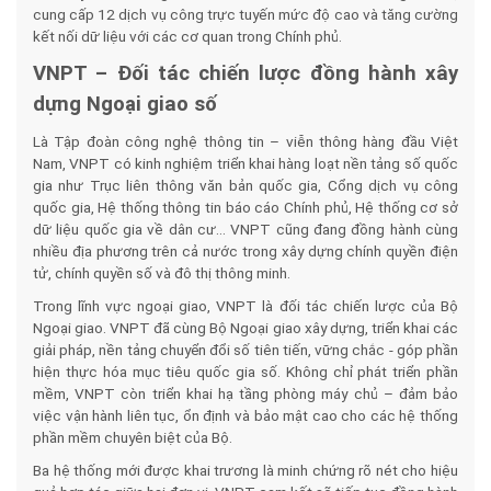
cung cấp 12 dịch vụ công trực tuyến mức độ cao và tăng cường
kết nối dữ liệu với các cơ quan trong Chính phủ.
VNPT – Đối tác chiến lược đồng hành xây
dựng Ngoại giao số
Là Tập đoàn công nghệ thông tin – viễn thông hàng đầu Việt
Nam, VNPT có kinh nghiệm triển khai hàng loạt nền tảng số quốc
gia như Trục liên thông văn bản quốc gia, Cổng dịch vụ công
quốc gia, Hệ thống thông tin báo cáo Chính phủ, Hệ thống cơ sở
dữ liệu quốc gia về dân cư… VNPT cũng đang đồng hành cùng
nhiều địa phương trên cả nước trong xây dựng chính quyền điện
tử, chính quyền số và đô thị thông minh.
Trong lĩnh vực ngoại giao, VNPT là đối tác chiến lược của Bộ
Ngoại giao. VNPT đã cùng Bộ Ngoại giao xây dựng, triển khai các
giải pháp, nền tảng chuyển đổi số tiên tiến, vững chắc - góp phần
hiện thực hóa mục tiêu quốc gia số. Không chỉ phát triển phần
mềm, VNPT còn triển khai hạ tầng phòng máy chủ – đảm bảo
việc vận hành liên tục, ổn định và bảo mật cao cho các hệ thống
phần mềm chuyên biệt của Bộ.
Ba hệ thống mới được khai trương là minh chứng rõ nét cho hiệu