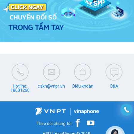
Hotline:
cskh@vnpt.vn
Điều khoản
Q&A
18001260
Theo dõi chúng tôi:
VNPT VinaPhone © 2019.