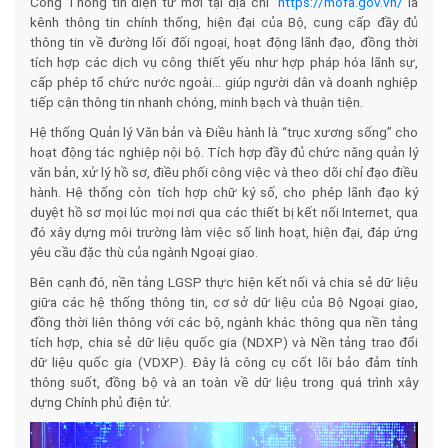
Cổng Thông tin điện tử mới tại địa chỉ
https://mofa.gov.vn/
là
kênh thông tin chính thống, hiện đại của Bộ, cung cấp đầy đủ
thông tin về đường lối đối ngoại, hoạt động lãnh đạo, đồng thời
tích hợp các dịch vụ công thiết yếu như hợp pháp hóa lãnh sự,
cấp phép tổ chức nước ngoài… giúp người dân và doanh nghiệp
tiếp cận thông tin nhanh chóng, minh bạch và thuận tiện.
Hệ thống Quản lý Văn bản và Điều hành là “trục xương sống” cho
hoạt động tác nghiệp nội bộ. Tích hợp đầy đủ chức năng quản lý
văn bản, xử lý hồ sơ, điều phối công việc và theo dõi chỉ đạo điều
hành. Hệ thống còn tích hợp chữ ký số, cho phép lãnh đạo ký
duyệt hồ sơ mọi lúc mọi nơi qua các thiết bị kết nối Internet, qua
đó xây dựng môi trường làm việc số linh hoạt, hiện đại, đáp ứng
yêu cầu đặc thù của ngành Ngoại giao.
Bên cạnh đó, nền tảng LGSP thực hiện kết nối và chia sẻ dữ liệu
giữa các hệ thống thông tin, cơ sở dữ liệu của Bộ Ngoại giao,
đồng thời liên thông với các bộ, ngành khác thông qua nền tảng
tích hợp, chia sẻ dữ liệu quốc gia (NDXP) và Nền tảng trao đổi
dữ liệu quốc gia (VDXP). Đây là công cụ cốt lõi bảo đảm tính
thông suốt, đồng bộ và an toàn về dữ liệu trong quá trình xây
dựng Chính phủ điện tử.