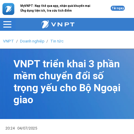
MyVNPT: Nạp thẻ qua app, nhận quà khuyến mại
Tải ngay
Ứng dụng tiện ích, tra cứu tích điểm
VNPT
Doanh nghiệp
Tin tức
VNPT triển khai 3 phần
mềm chuyển đổi số
trọng yếu cho Bộ Ngoại
giao
20:24
04/07/2025