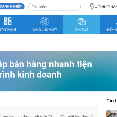
OANH NGHIỆP
TỈNH/THÀ
SME Portal
ĐIỂM 
NĂNG LỰC VNPT
TIN TỨC
áp bán hàng nhanh tiện
 trình kinh doanh
Tin 
ý hàng hóa, tạo đơn, thanh toán QR cho đến xuất hóa đơn nộp