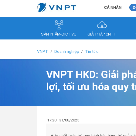
CÁ NHÂN
D
SẢN PHẨM-DỊCH VỤ
GIẢI PHÁP CNTT
VNPT
Doanh nghiệp
Tin tức
VNPT HKD: Giải ph
lợi, tối ưu hóa quy
17:20
31/08/2025
Hợp nhất toàn bộ quy trình bán hàng từ quản l