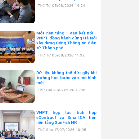
Thứ Tư 05/08/2026 14:24
Một nền tảng - Vạn kết nối -
VNPT đồng hành cùng Hà Nội
xây dựng Cổng Thông tin điện
tử Thành phố
Thứ Tư 05/08/2026 11:32
Dữ liệu không thể đứt gãy khi
trường học bước vào mô hình
mới
Thứ Hai 20/07/2026 15:18
VNPT hợp tác tích hợp
eContract và SmartCA trên
nền tảng SunFish HR
Thứ Sáu 17/07/2026 18:05