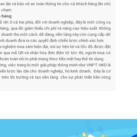
ian lận và bảo vệ an toàn thông tin cho cả khách hàng lẫn chủ
n chạm.
h hàng
 rệt ở cả hai phía, đối với doanh nghiệp, đây là một công cụ
hàng, qua đó giảm thiểu chi phí và nâng cao hiệu suất. Không
dõi doanh thu một cách dễ dàng, nền tảng này còn cung cấp dữ
kinh doanh đưa ra các quyết định chiến lược chính xác hơn.
 nghiệm mua sắm hiện đại, nơi sự tiện lợi và tốc độ được đặt
án qua mã QR và nhận hóa đơn điện tử tức thì, người mua có
ỏ hoàn toàn nỗi lo phải mang theo tiền mặt hay thẻ tín dụng.
ường, việc trang bị một giải pháp thông minh như VNPT HKD là
iến lược lâu dài cho doanh nghiệp, hộ kinh doanh.. Đây là cơ
h trên thị trường và tạo nền tảng cho sự phát triển bền vững
.