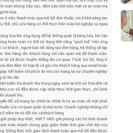
ợp những tính năng tiên tiến như quét mã QR, tích hợp chữ ký
anh toán không tiếp xúc, đảm bảo tính bảo mật và an toàn mà
người mua.
m ở việc thanh toán qua mã QR đơn thuần, mà ở khả năng tạo
 Cụ thể, chủ cửa hàng có thể thực hiện toàn bộ nghiệp vụ ngay
 hàng hóa lên ứng dụng để hệ thống quản lý hàng hóa, khi cần
dùng hoàn toàn có thể sử dụng tính năng “quét mã” trên ứng
hi có khách , người bán dễ dàng tạo đơn hàng, hệ thống sẽ lập
ác đơn hàng đó. Khách hàng chỉ cần quét mã để thanh toán.
ện tử sẽ được truyền thẳng lên cơ quan Thuế. Do đó, thay vì
 hóa đơn điện tử hợp lệ và gửi cho khách hàng qua email hoặc
 giúp tiết kiệm chi phí in ấn mà còn mang lại sự chuyên nghiệp
 từ lâu dài.
iện kiểm tra doanh thu trong ngày, xem lại lịch sử hóa đơn và
. Mọi con số đều được cập nhật theo thời gian thực, chủ kinh
ến doanh thu..
yển đổi số mang lại chính lại chính là sự an toàn về mặt phát
 chuẩn của cơ quan quản lý nhà nước. Doanh nghiệp không chỉ
g cố niềm tin từ đối tác và khách hàng
giải pháp duy nhất, VNPT HKD giải phóng các hộ kinh doanh
hanh toán nhanh chóng giúp giảm thiểu thời gian chờ đợi của
àng. Đồng thời, mỗi giao dịch thanh toán qua mã QR đều được