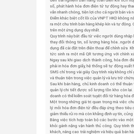
đến trải nghiệm bán hàng toàn diện khi tích h
số, phát hành hóa đơn điện tử tự động hay th
vẫn nhanh chóng, tiện lợi cho cả người bán và 
Điểm khác biệt cốt lõi của VNPT HKD không nằ
ra một chu trình bán hàng khép kín và tự động.
trên một ứng dụng duy nhất.
Quy trình này bắt đầu từ việc người dùng nhập
thay đổi thông tin, số lượng hàng hóa…người 
dụng đã cài đặt trên điện thoại để chỉnh sửa K
tức sinh ra một mã QR tương ứng với chính x
Ngay sau khi giao dịch thành công, hóa đơn đi
phải in hóa đơn giấy, hệ thống sẽ tự động xuất
SMS chỉ trong vài giây. Quy trình này không chỉ
và thuận tiện trong việc quản lý và lưu trữ chứng
Sau khi bán hàng, chủ kinh doanh có thể thuận t
quản lý chi tiết được số lượng tồn kho còn lại
doanh có thể kiểm soát tuyệt đối từ hàng hóa đ
Một trong những giá trị quan trọng mà việc chu
lý: mỗi hóa đơn điện tử đều đáp ứng theo tiêu
giảm thiểu rủi ro mà còn khẳng định uy tín, củn
Bằng việc tích hợp toàn bộ các bước vào một 
khỏi gánh nặng vận hành thủ công. Quy trình t
khách, nâng cao trải nghiệm và hiệu quả bán h