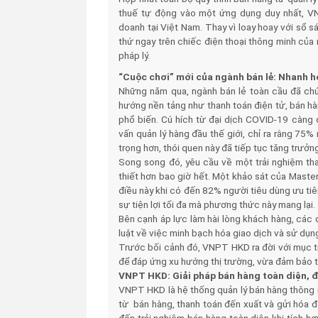
thuế tự động vào một ứng dụng duy nhất, V
doanh tại Việt Nam. Thay vì loay hoay với sổ s
thứ ngay trên chiếc điện thoại thông minh của
pháp lý.
“Cuộc chơi” mới của ngành bán lẻ: Nhanh h
Những năm qua, ngành bán lẻ toàn cầu đã c
hướng nền tảng như thanh toán điện tử, bán hà
phổ biến. Cú hích từ đại dịch COVID-19 càng 
vấn quản lý hàng đầu thế giới, chỉ ra rằng 75
trọng hơn, thói quen này đã tiếp tục tăng trưởn
Song song đó, yêu cầu về một trải nghiệm th
thiết hơn bao giờ hết. Một khảo sát của Master
điều này khi có đến 82% người tiêu dùng ưu tiên
sự tiện lợi tối đa mà phương thức này mang lại.
Bên cạnh áp lực làm hài lòng khách hàng, các
luật về việc minh bạch hóa giao dịch và sử dụn
Trước bối cảnh đó, VNPT HKD ra đời với mục ti
để đáp ứng xu hướng thị trường, vừa đảm bảo tu
VNPT HKD: Giải pháp bán hàng toàn diện, đ
VNPT HKD là hệ thống quản lý bán hàng thông 
từ bán hàng, thanh toán đến xuất và gửi hóa 