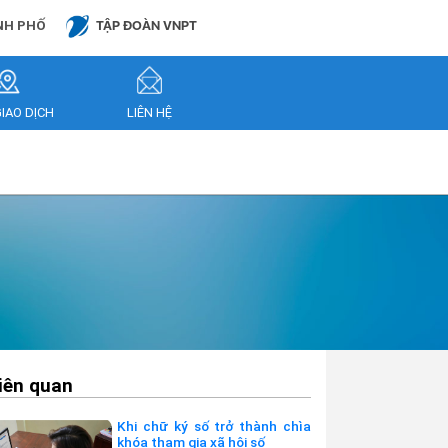
NH PHỐ
TẬP ĐOÀN VNPT
GIAO DỊCH
LIÊN HỆ
liên quan
Khi chữ ký số trở thành chìa
khóa tham gia xã hội số