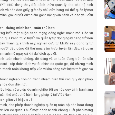
NPT HKD đang thay đổi cách thức quản lý cho các hộ kinh
ách và hóa đơn giấy, giờ đây chủ cửa hàng có thể quản lý mọi
 mình, giải quyết dứt điểm gánh nặng vận hành và các yêu cầu
ơn, thông minh hơn, tuân thủ hơn
hứng kiến một cuộc cách mạng công nghệ mạnh mẽ. Các xu
ng qua kênh trực tuyến và quản lý tự động ngày càng trở nên
đẩy nhanh quá trình này: nghiên cứu từ McKinsey, công ty tư
% người tiêu dùng đã thử mua sắm trực tuyến lần đầu, và quan
g mạnh mẽ ngay cả khi đại dịch qua đi.
anh toán nhanh chóng, dễ dàng và an toàn đang trở nên cần
card - tập đoàn dịch vụ tài chính đa quốc gia, đã chứng minh
 thanh toán không tiếp xúc vì khả năng tiết kiệm thời gian và
 doanh nghiệp còn có trách nhiệm tuân thủ các quy định pháp
g hóa đơn điện tử.
êu kép: vừa giúp doanh nghiệp tối ưu hóa quy trình bán hàng
ân thủ chặt chẽ hành lang pháp lý tại Việt Nam.
ơn giản và hiệu quả
minh, cho phép doanh nghiệp quản trị toàn bộ các hoạt động
đơn lên cơ quan Thuế một cách nhanh chóng. Giải pháp mang