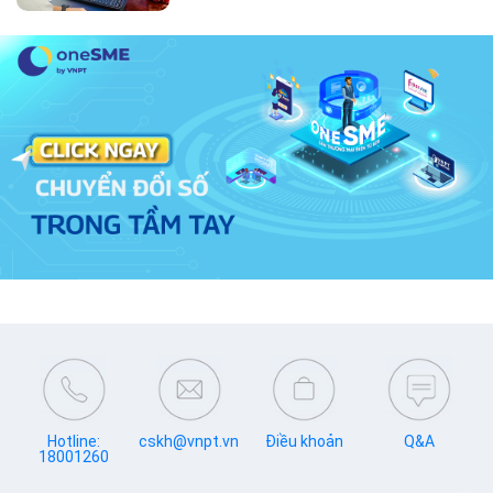
Hotline:
cskh@vnpt.vn
Điều khoản
Q&A
18001260