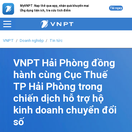
MyVNPT: Nạp thẻ qua app, nhận quà khuyến mại
Tải ngay
Ứng dụng tiện ích, tra cứu tích điểm
VNPT
Doanh nghiệp
Tin tức
VNPT Hải Phòng đồng
hành cùng Cục Thuế
TP Hải Phòng trong
chiến dịch hỗ trợ hộ
kinh doanh chuyển đổi
số