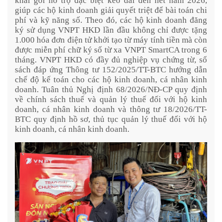
khai gói hỗ trợ đặc biệt kéo dài đến hết năm 2026,
giúp các hộ kinh doanh giải quyết triệt để bài toán chi
phí và kỹ năng số. Theo đó, các hộ kinh doanh đăng
ký sử dụng VNPT HKD lần đầu không chỉ được tặng
1.000 hóa đơn điện tử khởi tạo từ máy tính tiền mà còn
được miễn phí chữ ký số từ xa VNPT SmartCA trong 6
tháng. VNPT HKD có đầy đủ nghiệp vụ chứng từ, sổ
sách đáp ứng Thông tư 152/2025/TT-BTC hướng dẫn
chế độ kế toán cho các hộ kinh doanh, cá nhân kinh
doanh. Tuân thủ Nghị định 68/2026/NĐ-CP quy định
về chính sách thuế và quản lý thuế đối với hộ kinh
doanh, cá nhân kinh doanh và thông tư 18/2026/TT-
BTC quy định hồ sơ, thủ tục quản lý thuế đối với hộ
kinh doanh, cá nhân kinh doanh.