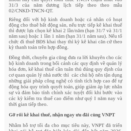
31/3 của năm dương lịch tiếp theo theo mẫu
02/CNKD-TNCN-QT.
Riêng đối với hộ kinh doanh hoặc cá nhân có hoạt
động cho thuê bất động sản, nếu trực tiếp kê khai thuế
thì được lựa chọn kê khai 2 lần/năm (hạn 31/7 và 31/1
năm sau) hoặc 1 lần 1 năm (hạn 31/1 năm sau). Nếu tổ
chức đi thuê BĐS khai thay thì kỳ kê khai căn cứ theo
kỳ thanh toán trên hợp đồng.
Đồng thời, chuyên gia cũng đưa ra lời khuyên cho các
hộ kinh doanh trong bối cảnh các quy định về quản lý
hóa đơn, kê khai thuế cần tuân thủ đúng quy định của
cơ quan quản lý nhà nước thì
các chủ hộ nên tận dụng
những giải pháp công nghệ có tính tích hợp cao để tự
động hóa quy trình quyết toán, giúp giảm áp lực nhân
sự và đảm bảo tính chính xác tuyệt đối khi bước vào
các kỳ kiểm tra thuế cao điểm như quý I năm nay và
thời gian tiếp theo.
Gỡ rối kê khai thuế, nhận ngay ưu đãi cùng VNPT
Nhằm hỗ trợ tối đa cho mục tiêu này, VNPT đã triển