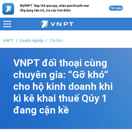
MyVNPT: Nạp thẻ qua app, nhận quà khuyến mại
Tải ngay
Ứng dụng tiện ích, tra cứu tích điểm
VNPT
Doanh nghiệp
Tin tức
VNPT đối thoại cùng
chuyên gia: “Gỡ khó“
cho hộ kinh doanh khi
kì kê khai thuế Qúy 1
đang cận kề