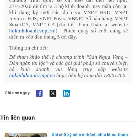
Chương trình
quay số
chỉ kéo dài đến hết ngày
27/4/2026 để tìm ra 3 hộ kinh doanh may mắn còn lại
khi đăng ký mới các dịch vụ VNPT HKD, VNPT
Invoice-POS, VNPT Posio, VBNPT Sổ bán hàng, VNPT
SmartCA, VNPT CA
(chi tiết tham khảo
tại website
hokinhdoanh.vnpt.vn
)
.
Phiên quay số
cuối cùng
sẽ
diễn ra vào đầu tháng 5 tới đây.
Thông tin chi tiết:
Để tham khảo thể lệ chương trình “Săn Ngựa Vàng –
Đón ngàn tài lộc” và các gói giải pháp số chuyên biệt,
hộ kinh doanh vui lòng truy cập website
hokinhdoanh.vnpt.vn
hoặc liên hệ tổng đài 18001260.
Chia sẻ ngay:
Tin liên quan
Khi chữ ký số trở thành chìa khóa tham