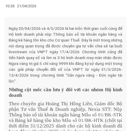
10:28
21/04/2026
Ngày 20/04/2026 và 4/5/2026 là hai mốc thời gian cuối cùng để
Hộ kinh doanh phải nộp Thông báo số tài khoản ngân hàng và
Bảng kê hàng tồn kho cho Cơ quan Thuế. Đây là một trong những
nội dung quan trọng đã được chuyên gia tư vấn chia sẻ tại buổi
livestream của VNPT ngày 17/4/2026. Chương trình cũng đã
tiến hành quay số và tìm ra 3 hộ kinh doanh may mắn nhận được
Ngựa vàng trị giá 5 chỉ vàng 9999 khi đăng ký sử dụng một trong
các giải pháp chuyển đổi số của VNPT từ ngày 31/3/2026-
13/4/2026 trong chương trình “Săn ngựa vàng - Đón ngàn tài
lộc”.
Những cột mốc cần lưu ý đối với các nhóm Hộ kinh
doanh
Theo chuyên gia Hoàng Thị Hồng Liên, Giám đốc Bộ
phận Tư vấn Thuế & Doanh nghiệp, Nexia STT: N
ộp
Thông báo số tài khoản ngân hàng
Mẫu số 01/BK-STK
và Bảng kê hàng tồn kho
Mẫu số 01/BK-HTK
(chốt tại
thời điểm 31/12/2025 dành cho các hộ kinh doanh đã