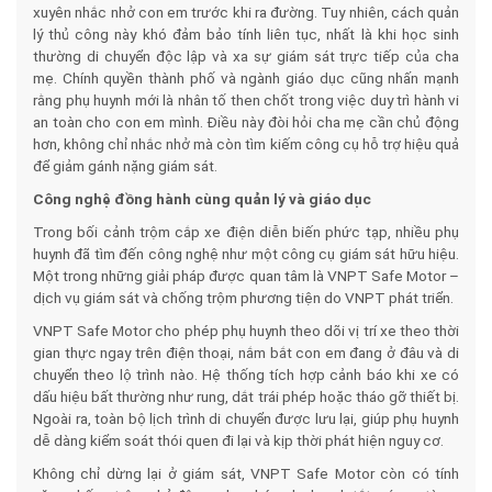
xuyên nhắc nhở con em trước khi ra đường. Tuy nhiên, cách quản
lý thủ công này khó đảm bảo tính liên tục, nhất là khi học sinh
thường di chuyển độc lập và xa sự giám sát trực tiếp của cha
mẹ. Chính quyền thành phố và ngành giáo dục cũng nhấn mạnh
rằng phụ huynh mới là nhân tố then chốt trong việc duy trì hành vi
an toàn cho con em mình. Điều này đòi hỏi cha mẹ cần chủ động
hơn, không chỉ nhắc nhở mà còn tìm kiếm công cụ hỗ trợ hiệu quả
để giảm gánh nặng giám sát.
Công nghệ đồng hành cùng quản lý và giáo dục
Trong bối cảnh trộm cắp xe điện diễn biến phức tạp, nhiều phụ
huynh đã tìm đến công nghệ như một công cụ giám sát hữu hiệu.
Một trong những giải pháp được quan tâm là VNPT Safe Motor –
dịch vụ giám sát và chống trộm phương tiện do VNPT phát triển.
VNPT Safe Motor cho phép phụ huynh theo dõi vị trí xe theo thời
gian thực ngay trên điện thoại, nắm bắt con em đang ở đâu và di
chuyển theo lộ trình nào. Hệ thống tích hợp cảnh báo khi xe có
dấu hiệu bất thường như rung, dắt trái phép hoặc tháo gỡ thiết bị.
Ngoài ra, toàn bộ lịch trình di chuyển được lưu lại, giúp phụ huynh
dễ dàng kiểm soát thói quen đi lại và kịp thời phát hiện nguy cơ.
Không chỉ dừng lại ở giám sát, VNPT Safe Motor còn có tính