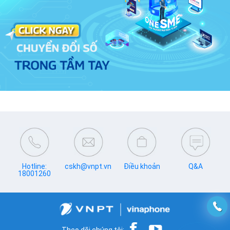
Hotline:
cskh@vnpt.vn
Điều khoản
Q&A
18001260