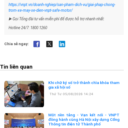
https://vnpt.vn/doanh-nghiep/san-pham-dich-vu/giai-phap-chong-
trom-xe-may-xe-dien-vnpt-safe-motor/
Gọi Tổng đài tư vấn miễn phí để được hỗ trợ nhanh nhất:
▶️
Hotline 24/7: 1800 1260
Chia sẻ ngay:
Tin liên quan
Khi chữ ký số trở thành chìa khóa tham
gia xã hội số
Thứ Tư 05/08/2026 14:24
Một nền tảng - Vạn kết nối - VNPT
đồng hành cùng Hà Nội xây dựng Cổng
Thông tin điện tử Thành phố