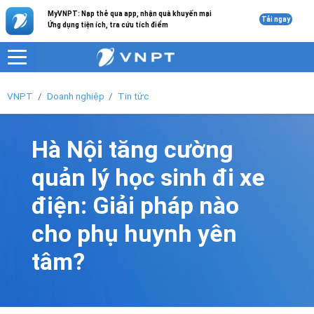
MyVNPT: Nạp thẻ qua app, nhận quà khuyến mại
Tải ngay
Ứng dụng tiện ích, tra cứu tích điểm
VNPT
Doanh nghiệp
Tin tức
Hà Nội tăng cường
quản lý học sinh đi xe
điện: Giải pháp nào
cho phụ huynh yên
tâm?