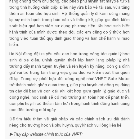
năng chống trộm chủ động, cho phép phụ huynh tắt máy xe từ xa
trong tình huống khẩn cấp. Điều này vừa bảo vệ tài sản, vừa tăng
thêm an toàn cho học sinh. Hệ thống quản lý đi kèm cũng mang
lại sự minh bạch trong báo cáo và thống kê, giúp gia đình kiểm
soát hiệu quả hơn việc sử dụng phương tiện. Khi học sinh biết
hành trình của mình được theo dõi, các em cũng có ý thức hơn
trong việc tuân thủ quy định giao thông và hạn chế hành vi mạo
hiểm.
Hà Nội đang đặt ra yêu cầu cao hơn trong công tác quản lý học
sinh đi xe điện. Chính quyền thiết lập hành lang pháp lý, nhà
trường đẩy mạnh tuyên truyền và rèn luyện kỹ năng, còn gia đình
giữ vai trò trung tâm trong việc giáo dục và kiểm soát thói quen
đi lại. Trong sự phối hợp đó, công nghệ như VNPT Safe Motor
trở thành mảnh ghép quan trọng, giúp phụ huynh có công cụ đáng
tin cậy để bảo vệ con cái. Khi kết hợp giữa quản lý, giáo dục và
công nghệ, học sinh sẽ có môi trường an toàn hơn để phát triển,
còn phụ huynh có thể an tâm hơn trong hành trình đồng hành cùng
con đến trường mỗi ngày.
Để tìm hiểu thêm về giải pháp và các chính sách ưu đãi dành
riêng cho trường học và phụ huynh, quý khách vui lòng liên hệ:
Truy cập website chính thức của VNPT:
▶️