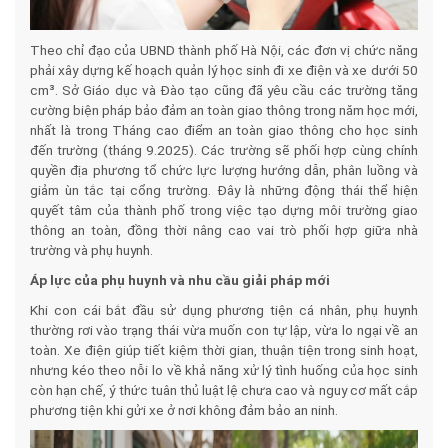
Theo chỉ đạo của UBND thành phố Hà Nội, các đơn vị chức năng
phải xây dựng kế hoạch quản lý học sinh đi xe điện và xe dưới 50
cm³. Sở Giáo dục và Đào tạo cũng đã yêu cầu các trường tăng
cường biện pháp bảo đảm an toàn giao thông trong năm học mới,
nhất là trong Tháng cao điểm an toàn giao thông cho học sinh
đến trường (tháng 9.2025). Các trường sẽ phối hợp cùng chính
quyền địa phương tổ chức lực lượng hướng dẫn, phân luồng và
giảm ùn tắc tại cổng trường. Đây là những động thái thể hiện
quyết tâm của thành phố trong việc tạo dựng môi trường giao
thông an toàn, đồng thời nâng cao vai trò phối hợp giữa nhà
trường và phụ huynh.
Áp lực của phụ huynh và nhu cầu giải pháp mới
Khi con cái bắt đầu sử dụng phương tiện cá nhân, phụ huynh
thường rơi vào trạng thái vừa muốn con tự lập, vừa lo ngại về an
toàn. Xe điện giúp tiết kiệm thời gian, thuận tiện trong sinh hoạt,
nhưng kéo theo nỗi lo về khả năng xử lý tình huống của học sinh
còn hạn chế, ý thức tuân thủ luật lệ chưa cao và nguy cơ mất cắp
phương tiện khi gửi xe ở nơi không đảm bảo an ninh.