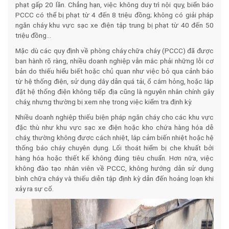
phạt gấp 20 lần. Chẳng hạn, việc không duy trì nội quy, biển báo
PCCC có thể bị phạt từ 4 đến 8 triệu đồng; không có giải pháp
ngăn cháy khu vực sạc xe điện tập trung bị phạt từ 40 đến 50
triệu đồng…
Mặc dù các quy định về phòng cháy chữa cháy (PCCC) đã được
ban hành rõ ràng, nhiều doanh nghiệp vẫn mắc phải những lỗi cơ
bản do thiếu hiểu biết hoặc chủ quan như việc bỏ qua cảnh báo
từ hệ thống điện, sử dụng dây dẫn quá tải, ổ cắm hỏng, hoặc lắp
đặt hệ thống điện không tiếp địa cũng là nguyên nhân chính gây
cháy, nhưng thường bị xem nhẹ trong việc kiểm tra định kỳ.​
N
hiều doanh nghiệp thiếu biện pháp ngăn cháy cho các khu vực
đặc thù như khu vực sạc xe điện hoặc kho chứa hàng hóa dễ
cháy, thường không được cách nhiệt, lắp cảm biến nhiệt hoặc hệ
thống báo cháy chuyên dụng. Lối thoát hiểm bị che khuất bởi
hàng hóa hoặc thiết kế không đúng tiêu chuẩn. Hơn nữa, việc
không đào tạo nhân viên về PCCC, không hướng dẫn sử dụng
bình chữa cháy và thiếu diễn tập định kỳ dẫn đến hoảng loạn khi
xảy ra sự cố.