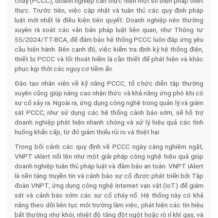
cháy (PCCC), doanh nghiệp cần thực hiện một số biện pháp thiết
thực. Trước tiên, việc cập nhật và tuân thủ các quy định pháp
luật mới nhất là điều kiện tiên quyết. Doanh nghiệp nên thường
xuyên rà soát các văn bản pháp luật liên quan, như Thông tư
55/2024/TT-BCA, để đảm bảo hệ thống PCCC luôn đáp ứng yêu
cầu hiện hành. Bên cạnh đó, việc kiểm tra định kỳ hệ thống điện,
thiết bị PCCC và lối thoát hiểm là cần thiết để phát hiện và khắc
phục kịp thời các nguy cơ tiềm ẩn.​
Đào tạo nhân viên về kỹ năng PCCC, tổ chức diễn tập thường
xuyên cũng giúp nâng cao nhận thức và khả năng ứng phó khi có
sự cố xảy ra. Ngoài ra, ứng dụng công nghệ trong quản lý và giám
sát PCCC, như sử dụng các hệ thống cảnh báo sớm, sẽ hỗ trợ
doanh nghiệp phát hiện nhanh chóng và xử lý hiệu quả các tình
huống khẩn cấp, từ đó giảm thiểu rủi ro và thiệt hại.​
Trong bối cảnh các quy định về PCCC ngày càng nghiêm ngặt,
VNPT iAlert nổi lên như một giải pháp công nghệ hiệu quả giúp
doanh nghiệp tuân thủ pháp luật và đảm bảo an toàn. VNPT iAlert
là nền tảng truyền tin và cảnh báo sự cố được phát triển bởi Tập
đoàn VNPT, ứng dụng công nghệ Internet vạn vật (IoT) để giám
sát và cảnh báo sớm các sự cố cháy nổ. Hệ thống này có khả
năng theo dõi liên tục môi trường làm việc, phát hiện các tín hiệu
bất thường như khói, nhiệt độ tăng đột ngột hoặc rò rỉ khí gas, và