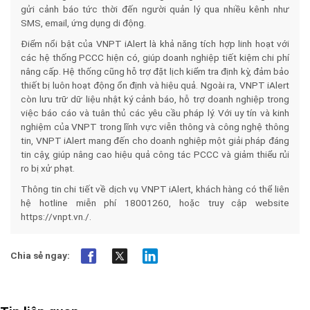
gửi cảnh báo tức thời đến người quản lý qua nhiều kênh như
SMS, email, ứng dụng di động.​
Điểm nổi bật của VNPT iAlert là khả năng tích hợp linh hoạt với
các hệ thống PCCC hiện có, giúp doanh nghiệp tiết kiệm chi phí
nâng cấp. Hệ thống cũng hỗ trợ đặt lịch kiểm tra định kỳ, đảm bảo
thiết bị luôn hoạt động ổn định và hiệu quả. Ngoài ra, VNPT iAlert
còn lưu trữ dữ liệu nhật ký cảnh báo, hỗ trợ doanh nghiệp trong
việc báo cáo và tuân thủ các yêu cầu pháp lý. Với uy tín và kinh
nghiệm của VNPT trong lĩnh vực viễn thông và công nghệ thông
tin, VNPT iAlert mang đến cho doanh nghiệp một giải pháp đáng
tin cậy, giúp nâng cao hiệu quả công tác PCCC và giảm thiểu rủi
ro bị xử phạt.
Thông tin chi tiết về dịch vụ VNPT iAlert, khách hàng có thể liên
hệ hotline miễn phí 18001260, hoặc truy cập website
https://vnpt.vn./.
Chia sẻ ngay: