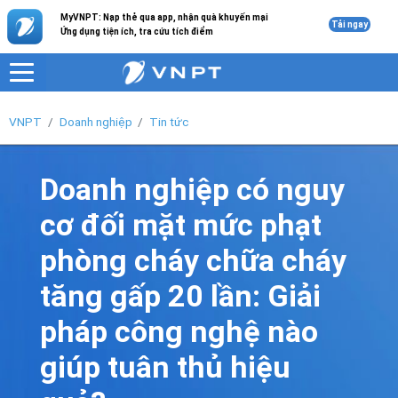
MyVNPT: Nạp thẻ qua app, nhận quà khuyến mại
Tải ngay
Ứng dụng tiện ích, tra cứu tích điểm
VNPT
Doanh nghiệp
Tin tức
Doanh nghiệp có nguy
cơ đối mặt mức phạt
phòng cháy chữa cháy
tăng gấp 20 lần: Giải
pháp công nghệ nào
giúp tuân thủ hiệu