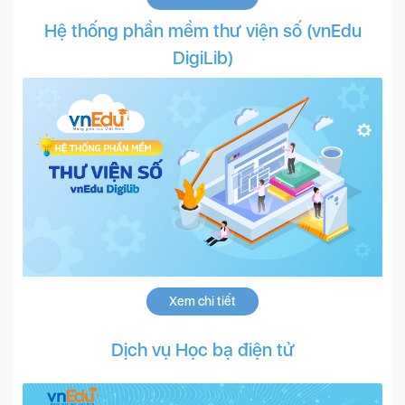
Hệ thống phần mềm thư viện số (vnEdu
DigiLib)
Xem chi tiết
Dịch vụ Học bạ điện tử