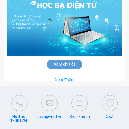
Xem chi tiết
Xem Thêm
Hotline:
cskh@vnpt.vn
Điều khoản
Q&A
18001260