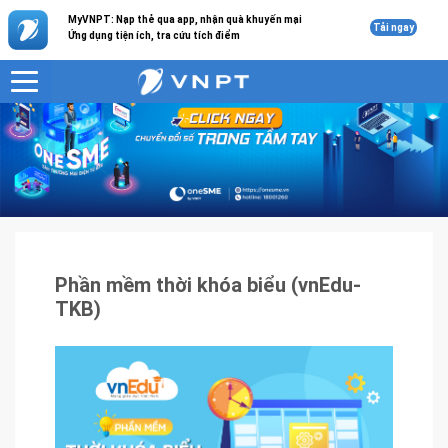
MyVNPT: Nạp thẻ qua app, nhận quà khuyến mại
Tải ngay
Ứng dụng tiện ích, tra cứu tích điểm
VNPT
Sản phẩm - Dịch vụ
Phần mềm thời khóa biểu (vnEdu-TKB)
Phần mềm thời khóa biểu (vnEdu-
TKB)