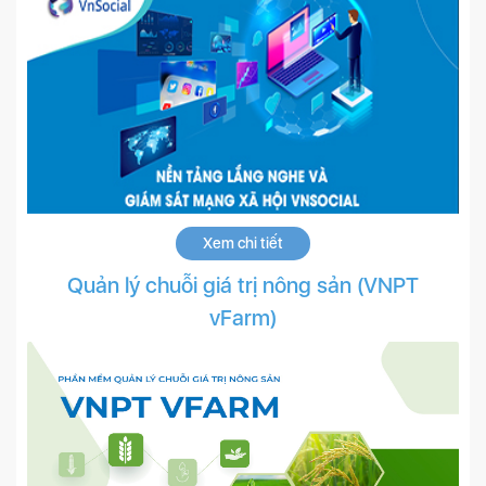
Xem chi tiết
Quản lý chuỗi giá trị nông sản (VNPT
vFarm)