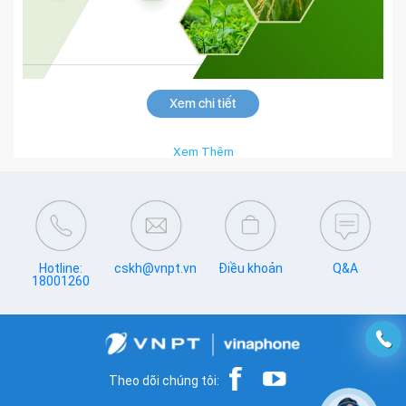
Xem chi tiết
Xem Thêm
Hotline:
cskh@vnpt.vn
Điều khoản
Q&A
18001260
Theo dõi chúng tôi: