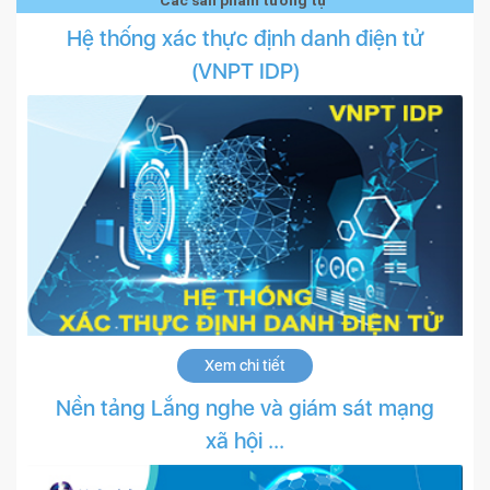
Các sản phẩm tương tự
Hệ thống xác thực định danh điện tử
(VNPT IDP)
Xem chi tiết
Nền tảng Lắng nghe và giám sát mạng
xã hội ...