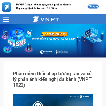
MyVNPT: Nạp thẻ qua app, nhận quà khuyến mại
Tải ngay
Ứng dụng tiện ích, tra cứu tích điểm
VNPT
Sản phẩm - Dịch vụ
Phần mềm Giải pháp tương tác và xử lý phản ánh kiến nghị đa kênh
(VNPT 1022)
Phần mềm Giải pháp tương tác và xử
lý phản ánh kiến nghị đa kênh (VNPT
1022)