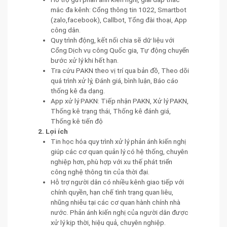
mắc đa kênh: Cổng thông tin 1022, Smartbot
(zalo,facebook), Callbot, Tổng đài thoại, App
công dân.
Quy trình động, kết nối chia sẽ dữ liệu với
Cổng Dịch vụ công Quốc gia, Tự động chuyển
bước xử lý khi hết hạn.
Tra cứu PAKN theo vị trí qua bản đồ, Theo dõi
quá trình xử lý, Đánh giá, bình luận, Báo cáo
thống kê đa dạng.
App xử lý PAKN: Tiếp nhận PAKN, Xử lý PAKN,
Thống kê trạng thái, Thống kê đánh giá,
Thống kê tiến độ
2. Lợi ích
Tin học hóa quy trình xử lý phản ánh kiến nghị
giúp các cơ quan quản lý có hệ thống, chuyên
nghiệp hơn, phù hợp với xu thế phát triển
công nghệ thông tin của thời đại.
Hỗ trợ người dân có nhiều kênh giao tiếp với
chính quyền, hạn chế tình trạng quan liêu,
nhũng nhiễu tại các cơ quan hành chính nhà
nước. Phản ánh kiến nghị của người dân được
xử lý kịp thời, hiệu quả, chuyên nghiệp.