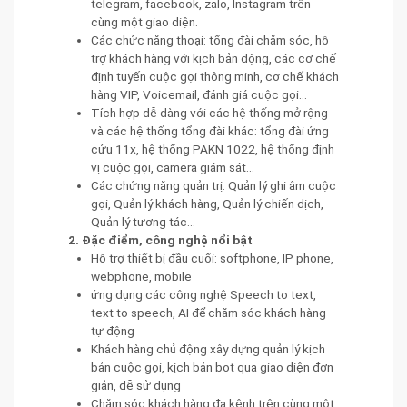
telegram, facebook, zalo, Instagram trên
cùng một giao diện.
Các chức năng thoại: tổng đài chăm sóc, hỗ
trợ khách hàng với kịch bản động, các cơ chế
định tuyến cuộc gọi thông minh, cơ chế khách
hàng VIP, Voicemail, đánh giá cuộc gọi…
Tích hợp dễ dàng với các hệ thống mở rộng
và các hệ thống tổng đài khác: tổng đài ứng
cứu 11x, hệ thống PAKN 1022, hệ thống định
vị cuộc gọi, camera giám sát...
Các chứng năng quản trị: Quản lý ghi âm cuộc
gọi, Quản lý khách hàng, Quản lý chiến dịch,
Quản lý tương tác...
2. Đặc điểm, công nghệ nổi bật
Hỗ trợ thiết bị đầu cuối: softphone, IP phone,
webphone, mobile
ứng dụng các công nghệ Speech to text,
text to speech, AI để chăm sóc khách hàng
tự động
Khách hàng chủ động xây dựng quản lý kịch
bản cuộc gọi, kịch bản bot qua giao diện đơn
giản, dễ sử dụng
Chăm sóc khách hàng đa kênh trên cùng một