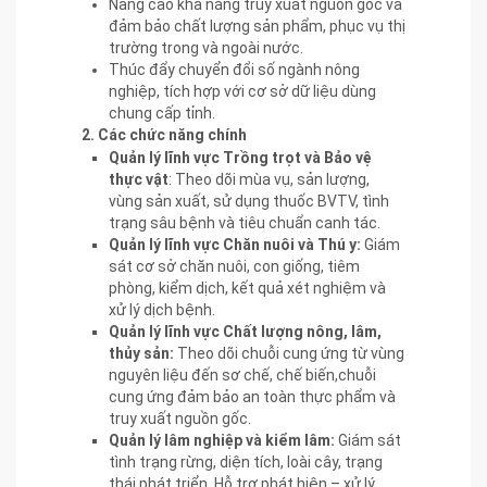
Nâng cao khả năng truy xuất nguồn gốc và
đảm bảo chất lượng sản phẩm, phục vụ thị
trường trong và ngoài nước.
Thúc đẩy chuyển đổi số ngành nông
nghiệp, tích hợp với cơ sở dữ liệu dùng
chung cấp tỉnh.
2. Các chức năng chính
Quản lý lĩnh vực Trồng trọt và Bảo vệ
thực vật
: Theo dõi mùa vụ, sản lượng,
vùng sản xuất, sử dụng thuốc BVTV, tình
trạng sâu bệnh và tiêu chuẩn canh tác.
Quản lý lĩnh vực Chăn nuôi và Thú y:
Giám
sát cơ sở chăn nuôi, con giống, tiêm
phòng, kiểm dịch, kết quả xét nghiệm và
xử lý dịch bệnh.
Quản lý lĩnh vực Chất lượng nông, lâm,
thủy sản:
Theo dõi chuỗi cung ứng từ vùng
nguyên liệu đến sơ chế, chế biến,chuỗi
cung ứng đảm bảo an toàn thực phẩm và
truy xuất nguồn gốc.
Quản lý lâm nghiệp và kiểm lâm:
Giám sát
tình trạng rừng, diện tích, loài cây, trạng
thái phát triển. Hỗ trợ phát hiện – xử lý