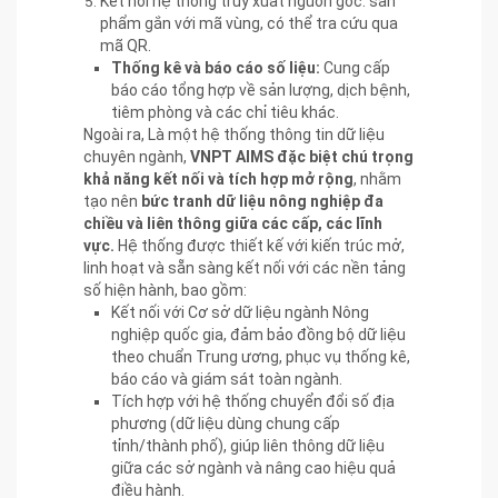
Kết nối hệ thống truy xuất nguồn gốc: sản
phẩm gắn với mã vùng, có thể tra cứu qua
mã QR.
Thống kê và báo cáo số liệu:
Cung cấp
báo cáo tổng hợp về sản lượng, dịch bệnh,
tiêm phòng và các chỉ tiêu khác.
Ngoài ra, Là một hệ thống thông tin dữ liệu
chuyên ngành,
VNPT AIMS đặc biệt chú trọng
khả năng kết nối và tích hợp mở rộng
, nhằm
tạo nên
bức tranh dữ liệu nông nghiệp đa
chiều và liên thông giữa các cấp, các lĩnh
vực.
Hệ thống được thiết kế với kiến trúc mở,
linh hoạt và sẵn sàng kết nối với các nền tảng
số hiện hành, bao gồm:
Kết nối với Cơ sở dữ liệu ngành Nông
nghiệp quốc gia, đảm bảo đồng bộ dữ liệu
theo chuẩn Trung ương, phục vụ thống kê,
báo cáo và giám sát toàn ngành.
Tích hợp với hệ thống chuyển đổi số địa
phương (dữ liệu dùng chung cấp
tỉnh/thành phố), giúp liên thông dữ liệu
giữa các sở ngành và nâng cao hiệu quả
điều hành.