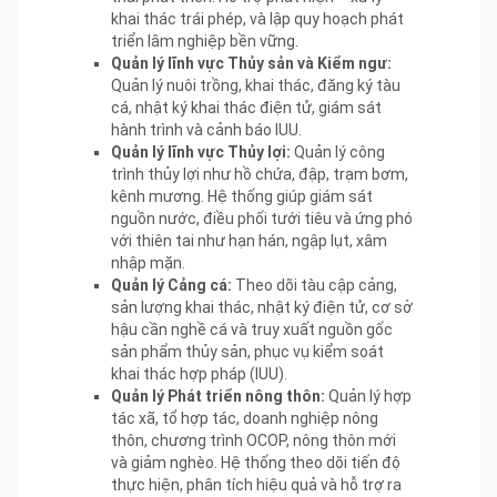
khai thác trái phép, và lập quy hoạch phát
triển lâm nghiệp bền vững.
Quản lý lĩnh vực Thủy sản và Kiểm ngư:
Quản lý nuôi trồng, khai thác, đăng ký tàu
cá, nhật ký khai thác điện tử, giám sát
hành trình và cảnh báo IUU.
Quản lý lĩnh vực Thủy lợi:
Quản lý công
trình thủy lợi như hồ chứa, đập, trạm bơm,
kênh mương. Hệ thống giúp giám sát
nguồn nước, điều phối tưới tiêu và ứng phó
với thiên tai như hạn hán, ngập lụt, xâm
nhập mặn.
Quản lý Cảng cá:
Theo dõi tàu cập cảng,
sản lượng khai thác, nhật ký điện tử, cơ sở
hậu cần nghề cá và truy xuất nguồn gốc
sản phẩm thủy sản, phục vụ kiểm soát
khai thác hợp pháp (IUU).
Quản lý Phát triển nông thôn:
Quản lý hợp
tác xã, tổ hợp tác, doanh nghiệp nông
thôn, chương trình OCOP, nông thôn mới
và giảm nghèo. Hệ thống theo dõi tiến độ
thực hiện, phân tích hiệu quả và hỗ trợ ra