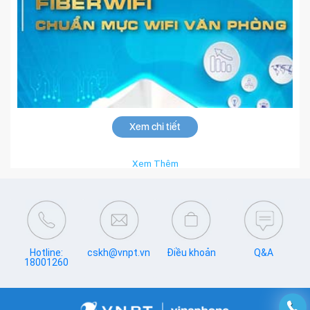
Xem chi tiết
Xem Thêm
Hotline:
cskh@vnpt.vn
Điều khoản
Q&A
18001260