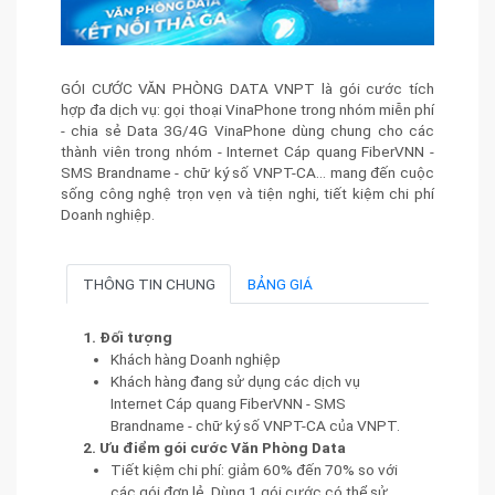
GÓI CƯỚC VĂN PHÒNG DATA VNPT là gói cước tích
hợp đa dịch vụ: gọi thoại VinaPhone trong nhóm miễn phí
- chia sẻ Data 3G/4G VinaPhone dùng chung cho các
thành viên trong nhóm - Internet Cáp quang FiberVNN -
SMS Brandname - chữ ký số VNPT-CA... mang đến cuộc
sống công nghệ trọn vẹn và tiện nghi, tiết kiệm chi phí
Doanh nghiệp.
THÔNG TIN CHUNG
BẢNG GIÁ
1. Đối tượng
Khách hàng Doanh nghiệp
Khách hàng đang sử dụng các dịch vụ
Internet Cáp quang FiberVNN - SMS
Brandname - chữ ký số VNPT-CA của VNPT.
2. Ưu điểm gói cước Văn Phòng Data
Tiết kiệm chi phí: giảm 60% đến 70% so với
các gói đơn lẻ. Dùng 1 gói cước có thể sử