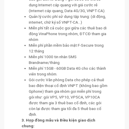
dụng Internet cáp quang với giá cước rẻ
(Internet cáp quang, Data 4G/3G, VNPT-CA).
Quản lý cước phí sử dụng tập trung: (di động,
internet, chữ ký số VNPT-CA...)
Miễn phí tất cả cuộc gọi giữa các thuê bao di
động VinaPhone trong nhóm, ĐTCĐ tham gia
nhóm
Miễn phí phần mềm bảo mật F-Secure trong
12 tháng
Miễn phí 1000 tin nhắn SMS
Brandname/tháng
Miễn phí 15GB - 60GB Data 4G cho các thành
viên trong nhóm.
Gói cước Văn phòng Data cho phép cả thuê
bao điện thoại cố định VNPT (không bao gồm
Gphone) tham gia nhóm gọi miễn phí trong
gói như: gói VP5, VP10, VP5CA, VP10CA
được tham gia 3 thuê bao cố định, các gói
còn lại được tham gia tối đa 5 thuê bao cố
định.
3. Hợp đồng mẫu và Điều kiện giao dịch
chung: