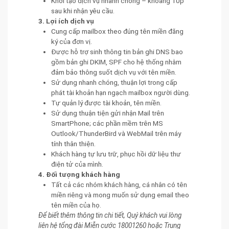
Khởi tạo dịch vụ nhanh chóng – khoảng 10p
sau khi nhận yêu cầu.
3. Lợi ích dịch vụ
Cung cấp mailbox theo đúng tên miền đăng
ký của đơn vị.
Được hỗ trợ sinh thông tin bản ghi DNS bao
gồm bản ghi DKIM, SPF cho hệ thống nhằm
đảm bảo thông suốt dịch vụ với tên miền.
Sử dụng nhanh chóng, thuận lợi trong cấp
phát tài khoản hạn ngạch mailbox người dùng.
Tự quản lý được tài khoản, tên miền.
Sử dụng thuận tiện gửi nhận Mail trên
SmartPhone; các phần mềm trên MS
Outlook/ThunderBird và WebMail trên máy
tính thân thiện.
Khách hàng tự lưu trữ, phục hồi dữ liệu thư
điện tử của mình.
4. Đối tượng khách hàng
Tất cả các nhóm khách hàng, cá nhân có tên
miền riêng và mong muốn sử dụng email theo
tên miền của họ.
Để biết thêm thông tin chi tiết, Quý khách vui lòng
liên hệ tổng đài Miễn cước 18001260 hoặc Trung