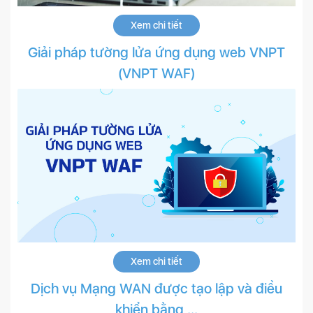
Xem chi tiết
Giải pháp tường lửa ứng dụng web VNPT
(VNPT WAF)
Xem chi tiết
Dịch vụ Mạng WAN được tạo lập và điều
khiển bằng ...