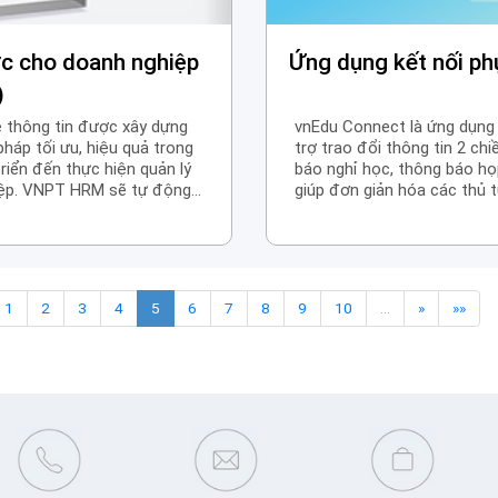
ực cho doanh nghiệp
Ứng dụng kết nối ph
)
thông tin được xây dựng
vnEdu Connect là ứng dụng 
háp tối ưu, hiệu quả trong
trợ trao đổi thông tin 2 chi
triển đến thực hiện quản lý
báo nghỉ học, thông báo h
hiệp. VNPT HRM sẽ tự động
giúp đơn giản hóa các thủ 
 nhân sự làm công tác quản lý
cho ngành giáo dục với các 
i lao động để thực hiện các
đầu cấp, theo dõi sức khỏe
, chấm công, đánh giá hiệu
1
2
3
4
5
6
7
8
9
10
…
»
»»