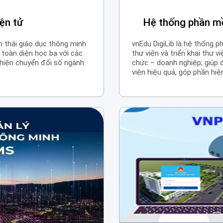
ện tử
Hệ thống phần mề
h thái giáo dục thông minh
vnEdu DigiLib là hệ thống 
toàn diện học bạ với các
thư viện và triển khai thư v
 hiện chuyển đổi số ngành
chức – doanh nghiệp; giúp đ
viện hiệu quả, góp phần hi
thông minh; đồng thời giúp
dàng hơn bằng cách tra cứu
phẩm nhanh chóng, thuận ti