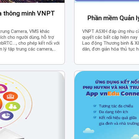
ra thông minh VNPT
Phần mềm Quản l
 trung Camera, VMS khác
VNPT ASXH đáp ứng nhu cầu 
ích cho người dùng, hỗ trợ
quyết các bất cập hiện nay 
bRTC…., cho phép kết nối với
Lao động Thương binh & Xã 
 lý tập trung các camera,
dân, đơn giản hóa thủ tục h
 cũ.
hiệu quả quản lý nhà nước,
vụ ASXH.