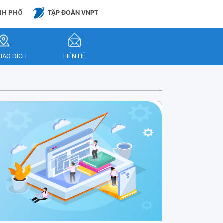
NH PHỐ
TẬP ĐOÀN VNPT
GIAO DỊCH
LIÊN HỆ