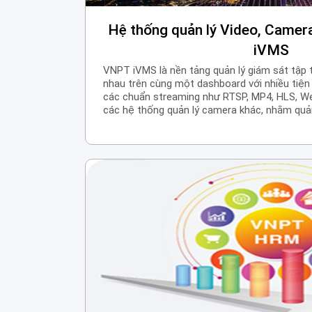
Hệ thống quản lý Video, Came
iVMS
VNPT iVMS là nền tảng quản lý giám sát tập
nhau trên cùng một dashboard với nhiều tiện 
các chuẩn streaming như RTSP, MP4, HLS, We
các hệ thống quản lý camera khác, nhằm quản
tiến tới thay thế các hệ thống quản lý camera