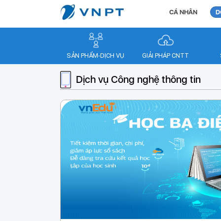
CÁ NHÂN
D
SẢN PHẨM-DỊCH VỤ
GIẢI PHÁP CNTT
Dịch vụ Công nghệ thông tin