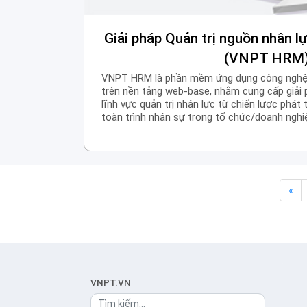
Giải pháp Quản trị nguồn nhân l
(VNPT HRM
VNPT HRM là phần mềm ứng dụng công nghệ 
trên nền tảng web-base, nhằm cung cấp giải p
lĩnh vực quản trị nhân lực từ chiến lược phát 
toàn trình nhân sự trong tổ chức/doanh ng
hóa mọi quy trình tác nghiệp, tương tác giữa
nhân sự, tiền lương, lãnh đạo đơn vị và ngườ
nghiệp vụ liên quan như: tuyển dụng, đào tạo
quả công việc, tính lương, bảo hiểm, thuế..…
«
VNPT.VN