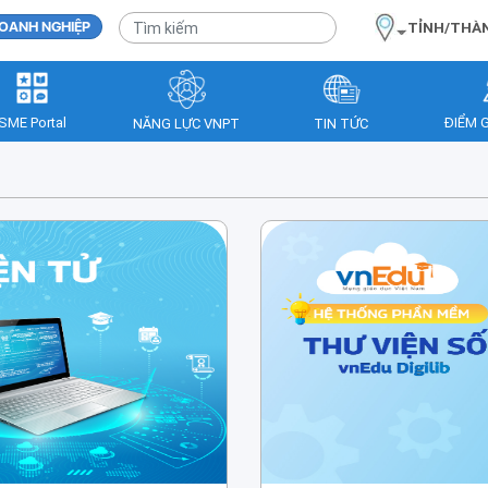
OANH NGHIỆP
TỈNH/THÀ
SME Portal
ĐIỂM 
NĂNG LỰC VNPT
TIN TỨC