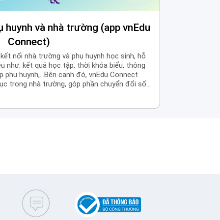
ụ huynh và nhà trường (app vnEdu
Connect)
kết nối nhà trường và phụ huynh học sinh, hỗ
ều như: kết quả học tập, thời khóa biểu, thông
ọp phụ huynh,…Bên cạnh đó, vnEdu Connect
tục trong nhà trường, góp phần chuyển đổi số
tiện ích như thanh toán học phí, tuyển sinh
…