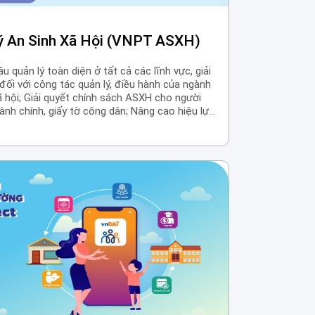
ý An Sinh Xã Hội (VNPT ASXH)
quản lý toàn diện ở tất cả các lĩnh vực, giải
đối với công tác quản lý, điều hành của ngành
hội; Giải quyết chính sách ASXH cho người
ành chính, giấy tờ công dân; Nâng cao hiệu lực,
 đổi mới về tổ chức và đẩy mạnh cung cấp dịch