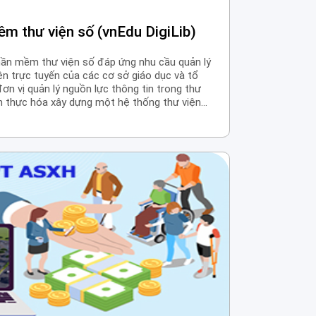
m thư viện số (vnEdu DigiLib)
phần mềm thư viện số đáp ứng nhu cầu quản lý
iện trực tuyến của các cơ sở giáo dục và tổ
ơn vị quản lý nguồn lực thông tin trong thư
ện thực hóa xây dựng một hệ thống thư viện
 bạn đọc tiếp cận ấn phẩm nhanh chóng dễ
 và đọc trực tuyến với quy trình mượn trả ấn
ện.