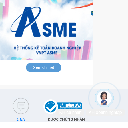
Xem chi tiết
KH cá nhân
KH doanh nghiệp
Q&A
ĐƯỢC CHỨNG NHẬN