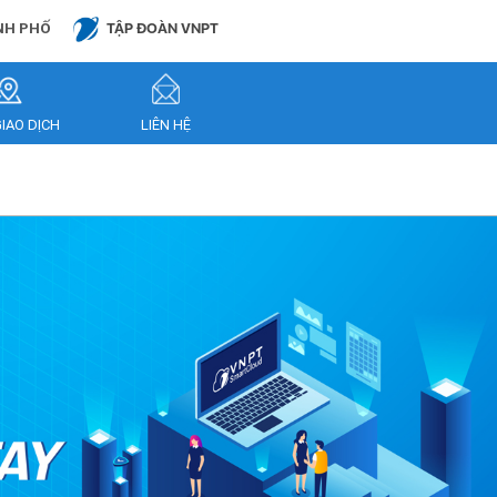
NH PHỐ
TẬP ĐOÀN VNPT
GIAO DỊCH
LIÊN HỆ