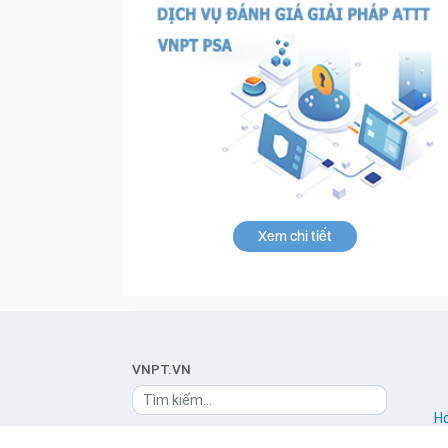
Xem chi tiết
VNPT.VN
Ho