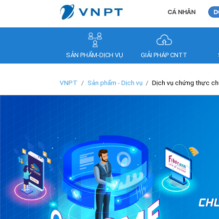
CÁ NHÂN
D
SẢN PHẨM-DỊCH VỤ
GIẢI PHÁP CNTT
VNPT
Sản phẩm - Dịch vụ
Dịch vụ chứng thực ch