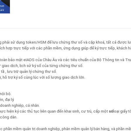
phải sử dụng token/HSM để lưu chứng thư số và cặp khoá, tất cả được lưu
ích hợp trực tiếp với các phần mềm, ứng dụng giúp để ký trực tiếp, khách 
 toàn bảo mật eIADS của Châu Âu và các tiêu chuẩn của Bộ Thông tin và Tru
sử giao dịch, lịch sử ký số của từng chứng thư số.
 tầ , lưu trữ quản lý chứng thư số.
i, hỗ trợ ký số cùng lúc với số lượng giao dịch lớn.
nội bộ.
, đại lý.
 doanh nghiệp, cá nhân.
ực hiện ký các thủ tục liên quan đến khai sinh, cư trú, cấp một
số
loại giấy 
 công dân.
 phần mềm quản trị doanh nghiệp, phân mềm quản lý bán hàng, và phần mềm 