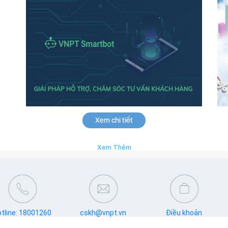
Xem chi tiết
Xem Thêm
tline: 18001260
cskh@vnpt.vn
Điều khoản