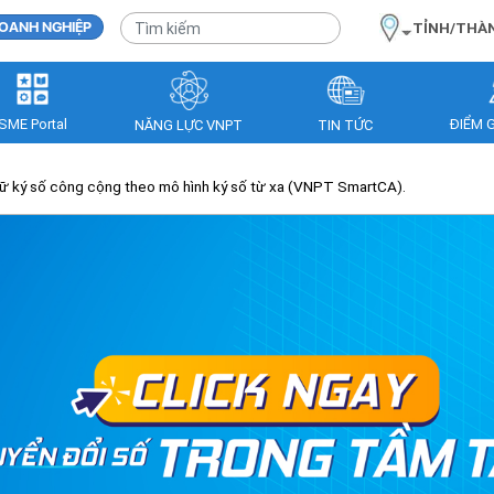
OANH NGHIỆP
TỈNH/THÀ
SME Portal
ĐIỂM 
NĂNG LỰC VNPT
TIN TỨC
ữ ký số công cộng theo mô hình ký số từ xa (VNPT SmartCA).