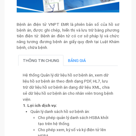
Bệnh án điện tử VNPT EMR là phiên bản số của hồ sơ
bệnh án, được ghi chép, hiển thị và lưu trữ bằng phương
tiện điện tử. Bệnh án điện tử có cơ sở pháp lý và chức
năng tương đương bệnh án giấy quy định tại Luật Khám
bệnh, chữa bệnh.
THÔNG TIN CHUNG
BẢNG GIÁ
Hệ thống Quản lý dữ liệu hồ sơ bệnh án, xem dữ
liệu hồ sơ bệnh án theo định dạng PDF, HL7, lưu
trữ dữ liệu hồ sơ bệnh án dạng dữ liệu XML, chia
sẻ dữ liệu hồ sơ bệnh án cho nhân viên trong bệnh
viện.
1. Lợi ích dịch vụ:
Quản lý danh sách hồ sơ bệnh án:
Cho phép quản lý danh sách HSBA khởi
tạo trên hệ thống.
Cho phép xem, ký số và ký điện tử lên
HSBA.