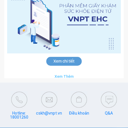
Xem chi tiết
Xem Thêm
Hotline:
cskh@vnpt.vn
Điều khoản
Q&A
18001260