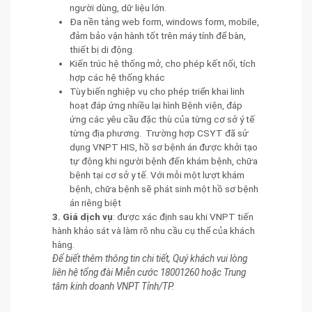
người dùng, dữ liệu lớn.
Đa nền tảng web form, windows form, mobile,
đảm bảo vận hành tốt trên máy tính để bàn,
thiết bị di động.
Kiến trúc hệ thống mở, cho phép kết nối, tích
hợp các hệ thống khác
Tùy biến nghiệp vụ cho phép triển khai linh
hoạt đáp ứng nhiều lại hình Bệnh viện, đáp
ứng các yêu cầu đặc thù của từng cơ sở ý tế
từng địa phương. Trường hợp CSYT đã sử
dụng VNPT HIS, hồ sơ bệnh án được khởi tạo
tự động khi người bệnh đến khám bệnh, chữa
bệnh tại cơ sở y tế. Với mỗi một lượt khám
bệnh, chữa bệnh sẽ phát sinh một hồ sơ bệnh
án riêng biệt
3. Giá dịch vụ
: được xác định sau khi VNPT tiến
hành khảo sát và làm rõ nhu cầu cụ thể của khách
hàng.
Để biết thêm thông tin chi tiết, Quý khách vui lòng
liên hệ tổng đài Miễn cước 18001260 hoặc Trung
tâm kinh doanh VNPT Tỉnh/TP.