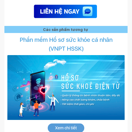
Các sản phẩm tương tự
Phần mềm Hồ sơ sức khỏe cá nhân
(VNPT HSSK)
Xem chi tiết