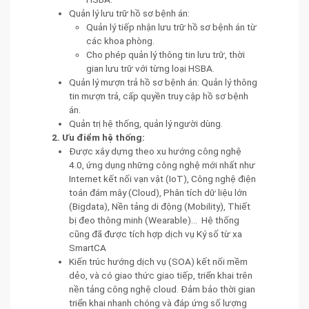
Quản lý lưu trữ hồ sơ bệnh án:
Quản lý tiếp nhận lưu trữ hồ sơ bệnh án từ
các khoa phòng.
Cho phép quản lý thông tin lưu trữ, thời
gian lưu trữ với từng loại HSBA.
Quản lý mượn trả hồ sơ bệnh án: Quản lý thông
tin mượn trả, cấp quyền truy cập hồ sơ bệnh
án.
Quản trị hệ thống, quản lý người dùng.
2. Ưu điểm hệ thống:
Được xây dựng theo xu hướng công nghệ
4.0, ứng dụng những công nghệ mới nhất như
Internet kết nối vạn vật (IoT), Công nghệ điện
toán đám mây (Cloud), Phân tích dữ liệu lớn
(Bigdata), Nền tảng di động (Mobility), Thiết
bị đeo thông minh (Wearable)… Hệ thống
cũng đã được tích hợp dịch vụ Ký số từ xa
SmartCA
Kiến trúc hướng dịch vụ (SOA) kết nối mềm
dẻo, và có giao thức giao tiếp, triển khai trên
nền tảng công nghệ cloud. Đảm bảo thời gian
triển khai nhanh chóng và đáp ứng số lượng