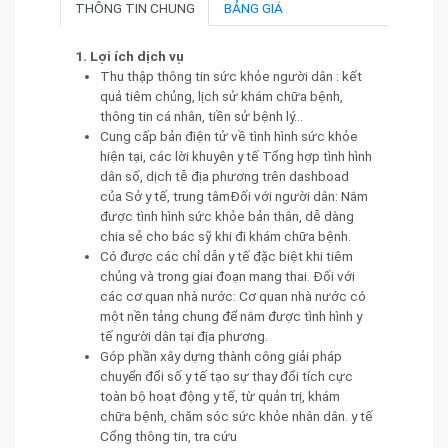
THÔNG TIN CHUNG
BẢNG GIÁ
1. Lợi ích dịch vụ
Thu thập thông tin sức khỏe người dân : kết
quả tiêm chủng, lịch sử khám chữa bệnh,
thông tin cá nhân, tiền sử bệnh lý…
Cung cấp bản điện tử về tình hình sức khỏe
hiện tại, các lời khuyên y tế Tổng hợp tình hình
dân số, dịch tễ địa phương trên dashboad
của Sở y tế, trung tâmĐối với người dân: Nắm
được tình hình sức khỏe bản thân, dễ dàng
chia sẻ cho bác sỹ khi đi khám chữa bệnh.
Có được các chỉ dẫn y tế đặc biệt khi tiêm
chủng và trong giai đoạn mang thai. Đối với
các cơ quan nhà nước: Cơ quan nhà nước có
một nền tảng chung để nắm được tình hình y
tế người dân tại địa phương.
Góp phần xây dựng thành công giải pháp
chuyển đổi số y tế tạo sự thay đổi tích cực
toàn bộ hoạt động y tế, từ quản trị, khám
chữa bệnh, chăm sóc sức khỏe nhân dân. y tế
Cổng thông tin, tra cứu