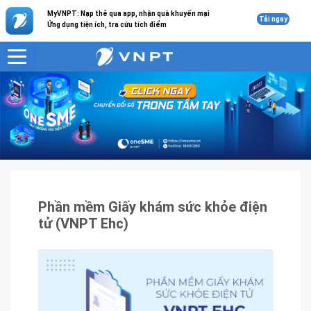
MyVNPT: Nạp thẻ qua app, nhận quà khuyến mại
Tải ngay
Ứng dụng tiện ích, tra cứu tích điểm
VNPT
Sản phẩm - Dịch vụ
Phần mềm Giấy khám sức khỏe điện tử (VNPT Ehc)
Phần mềm Giấy khám sức khỏe điện
tử (VNPT Ehc)