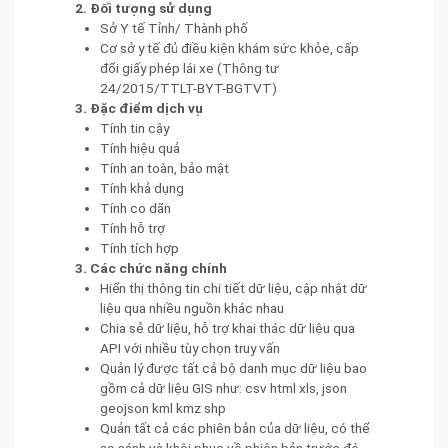
2. Đối tượng sử dụng
Sở Y tế Tỉnh/ Thành phố
Cơ sở y tế đủ điều kiện khám sức khỏe, cấp
đổi giấy phép lái xe (Thông tư
24/2015/TTLT-BYT-BGTVT)
3. Đặc điểm dịch vụ
Tính tin cậy
Tính hiệu quả
Tính an toàn, bảo mật
Tính khả dụng
Tính co dãn
Tính hỗ trợ
Tính tích hợp
3. Các chức năng chính
Hiển thị thông tin chi tiết dữ liệu, cập nhật dữ
liệu qua nhiều nguồn khác nhau
Chia sẻ dữ liệu, hỗ trợ khai thác dữ liệu qua
API với nhiều tùy chọn truy vấn
Quản lý được tất cả bộ danh mục dữ liệu bao
gồm cả dữ liệu GIS như: csv html xls, json
geojson kml kmz shp
Quản tất cả các phiên bản của dữ liệu, có thể
so sánh và khôi phục về phiên bản trước đó -