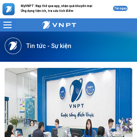
MyVNPT: Nạp thẻ qua app, nhận quà khuyến mại
Tải ngay
Ứng dụng tiện ích, tra cứu tích điểm
VNPT
Doanh nghiệp
Tư vấn
Tin tức - Sự kiện