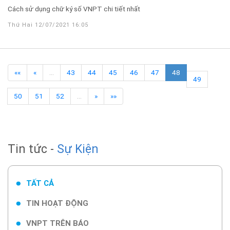
Cách sử dụng chữ ký số VNPT chi tiết nhất
Thứ Hai 12/07/2021 16:05
««
«
…
43
44
45
46
47
48
49
50
51
52
…
»
»»
Tin tức -
Sự Kiện
TẤT CẢ
TIN HOẠT ĐỘNG
VNPT TRÊN BÁO