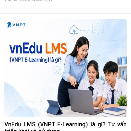
vnEdu LMS (VNPT E-Learning) là gì? Tư vấn