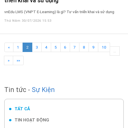
triển khai và sử dụng
vnEdu LMS (VNPT E-Learning) là gì? Tư vấn triển khai và sử dụng
Thứ Năm 30/07/2026 15:53
«
1
2
3
4
5
6
7
8
9
10
…
»
»»
Tin tức -
Sự Kiện
TẤT CẢ
TIN HOẠT ĐỘNG