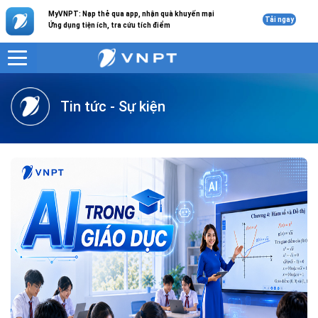
MyVNPT: Nạp thẻ qua app, nhận quà khuyến mại
Tải ngay
Ứng dụng tiện ích, tra cứu tích điểm
VNPT
Doanh nghiệp
Tư vấn
Tin tức - Sự kiện