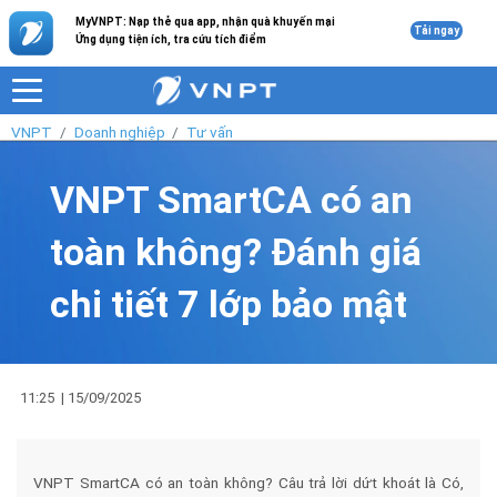
MyVNPT: Nạp thẻ qua app, nhận quà khuyến mại
Tải ngay
Ứng dụng tiện ích, tra cứu tích điểm
VNPT
Doanh nghiệp
Tư vấn
VNPT SmartCA có an
toàn không? Đánh giá
chi tiết 7 lớp bảo mật
11:25
|
15/09/2025
VNPT SmartCA có an toàn không? Câu trả lời dứt khoát là Có,