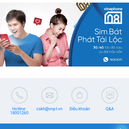
Hotline:
cskh@vnpt.vn
Điều khoản
Q&A
18001260