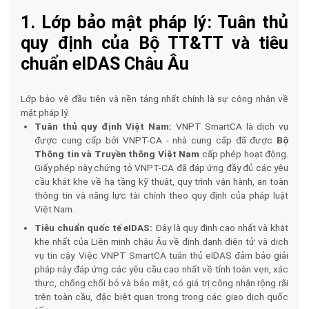
1. Lớp bảo mật pháp lý: Tuân thủ
quy định của Bộ TT&TT và tiêu
chuẩn eIDAS Châu Âu
Lớp bảo vệ đầu tiên và nền tảng nhất chính là sự công nhận về
mặt pháp lý.
Tuân thủ quy định Việt Nam:
VNPT SmartCA là dịch vụ
được cung cấp bởi VNPT-CA - nhà cung cấp đã được
Bộ
Thông tin và Truyền thông Việt Nam
cấp phép hoạt động.
Giấy phép này chứng tỏ VNPT-CA đã đáp ứng đầy đủ các yêu
cầu khắt khe về hạ tầng kỹ thuật, quy trình vận hành, an toàn
thông tin và năng lực tài chính theo quy định của pháp luật
Việt Nam.
Tiêu chuẩn quốc tế eIDAS:
Đây là quy định cao nhất và khắt
khe nhất của Liên minh châu Âu về định danh điện tử và dịch
vụ tin cậy. Việc VNPT SmartCA tuân thủ eIDAS đảm bảo giải
pháp này đáp ứng các yêu cầu cao nhất về tính toàn vẹn, xác
thực, chống chối bỏ và bảo mật, có giá trị công nhận rộng rãi
trên toàn cầu, đặc biệt quan trọng trong các giao dịch quốc