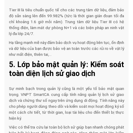
Tier III
là tiêu chuẩn quốc tế cho các trung tâm dữ liệu, đảm bảo
độ sẵn sàng lên đến 99.982% (tức là thời gian gián đoạn tối đa
chỉ khoảng 1.6 giờ mỗi năm). Trung tâm dữ liệu Tier III có hệ
thống điện, làm mát dự phòng N+1 và các biện pháp an ninh vật
lý đa lớp 24/7.
Hạ tầng mạnh mẽ này đảm bảo dịch vụ hoạt động liên tục, ổn định
và dữ liệu của bạn được bảo vệ an toàn trước các rủi ro về vật lý
như mất điện, thiên tai,...
5. Lớp bảo mật quản lý: Kiểm soát
toàn diện lịch sử giao dịch
Sự minh bạch trong quản lý cũng là một yếu tố bảo mật quan
trọng. VNPT SmartCA cung cấp tính năng quản lý lịch sử giao
dịch và chứng thư số ngay trên ứng dụng di động. Tính năng này
cho phép người dùng theo dõi và kiểm soát mọi hoạt động ký số
một cách chi tiết, từ thời gian, loại tài liệu cho đến thiết bị thực
hiện ký.
Việc có thể tra cứu lại toàn bộ lịch sử giúp bạn nhanh chóng phát