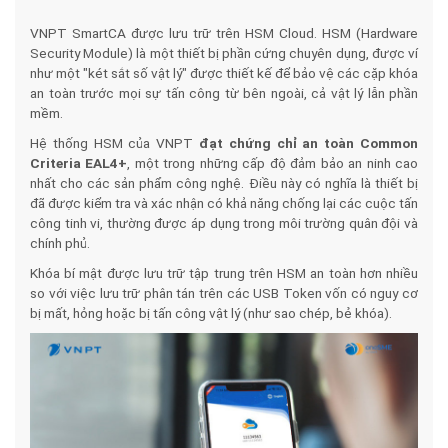
VNPT SmartCA được lưu trữ trên HSM Cloud. HSM (Hardware
Security Module) là một thiết bị phần cứng chuyên dụng, được ví
như một "két sắt số vật lý" được thiết kế để bảo vệ các cặp khóa
an toàn trước mọi sự tấn công từ bên ngoài, cả vật lý lẫn phần
mềm.
Hệ thống HSM của VNPT
đạt chứng chỉ an toàn Common
Criteria EAL4+
, một trong những cấp độ đảm bảo an ninh cao
nhất cho các sản phẩm công nghệ. Điều này có nghĩa là thiết bị
đã được kiểm tra và xác nhận có khả năng chống lại các cuộc tấn
công tinh vi, thường được áp dụng trong môi trường quân đội và
chính phủ.
Khóa bí mật được lưu trữ tập trung trên HSM an toàn hơn nhiều
so với việc lưu trữ phân tán trên các USB Token vốn có nguy cơ
bị mất, hỏng hoặc bị tấn công vật lý (như sao chép, bẻ khóa).