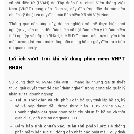
xã hội điện tử (I-VAN) do Tập đoàn Bưu chính Viễn thông Việt
Nam (VNPT) cung cấp. Dịch vụ này đáp ứng đầy đủ các tiêu
chuẩn kỹ thuật và quy định của Bảo hiểm Xã hội Việt Nam.
Thông qua nền tảng này, doanh nghiệp có thể thực hiện mọi
nghiệp vụ liên quan đến Bảo hiểm xã hội, Bảo hiểm y tế, Bảo hiểm
thất nghiệp và cấp sổ BHXH, thẻ BHYT hoàn toàn trực tuyến trên
môi trường internet mà không cần mang hồ sơ giấy đến trực tiếp
cơ quan quản lý.
Lợi ích vượt trội khi sử dụng phần mềm VNPT
BHXH
Sử dụng dịch vụ I-VAN của VNPT mang lại những giá trị thiết
thực, giải quyết triệt để các "điểm nghẽn" trong công tác quản lý
nhân sự tại doanh nghiệp:
Tối ưu thời gian và chi phí:
Toàn bộ quy trình lập hồ sơ, ký
số và nộp duyệt đều được thực hiện 100% online 24/7.
Doanh nghiệp cắt giảm hoàn toàn chi phí in ấn hồ sơ và thời
gian đi lại, chờ đợi tại cơ quan BHXH.
Đảm bảo tính chuẩn xác, tuân thủ pháp luật:
Hệ thống
phần mềm liên tục tự động cập nhật các biểu mẫu, quy định