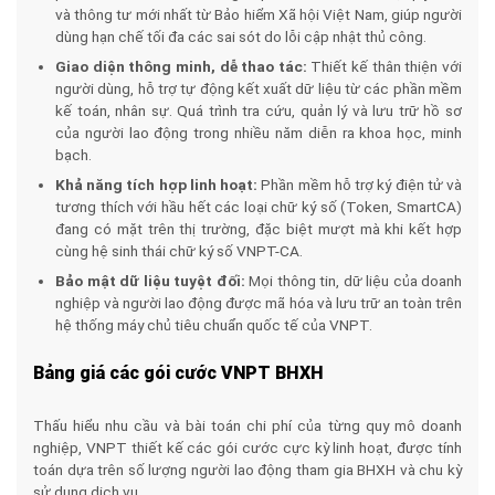
và thông tư mới nhất từ Bảo hiểm Xã hội Việt Nam, giúp người
dùng hạn chế tối đa các sai sót do lỗi cập nhật thủ công.
Giao diện thông minh, dễ thao tác:
Thiết kế thân thiện với
người dùng, hỗ trợ tự động kết xuất dữ liệu từ các phần mềm
kế toán, nhân sự. Quá trình tra cứu, quản lý và lưu trữ hồ sơ
của người lao động trong nhiều năm diễn ra khoa học, minh
bạch.
Khả năng tích hợp linh hoạt:
Phần mềm hỗ trợ ký điện tử và
tương thích với hầu hết các loại chữ ký số (Token, SmartCA)
đang có mặt trên thị trường, đặc biệt mượt mà khi kết hợp
cùng hệ sinh thái chữ ký số VNPT-CA.
Bảo mật dữ liệu tuyệt đối:
Mọi thông tin, dữ liệu của doanh
nghiệp và người lao động được mã hóa và lưu trữ an toàn trên
hệ thống máy chủ tiêu chuẩn quốc tế của VNPT.
Bảng giá các gói cước VNPT BHXH
Thấu hiểu nhu cầu và bài toán chi phí của từng quy mô doanh
nghiệp, VNPT thiết kế các gói cước cực kỳ linh hoạt, được tính
toán dựa trên số lượng người lao động tham gia BHXH và chu kỳ
sử dụng dịch vụ.