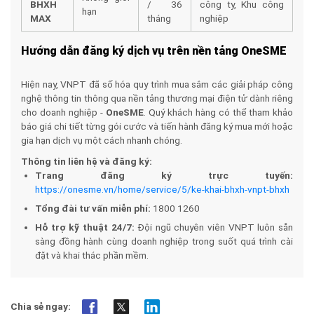
BHXH
/ 36
công ty, Khu công
hạn
MAX
tháng
nghiệp
Hướng dẫn đăng ký dịch vụ trên nền tảng OneSME
Hiện nay, VNPT đã số hóa quy trình mua sắm các giải pháp công
nghệ thông tin thông qua nền tảng thương mại điện tử dành riêng
cho doanh nghiệp -
OneSME
. Quý khách hàng có thể tham khảo
báo giá chi tiết từng gói cước và tiến hành đăng ký mua mới hoặc
gia hạn dịch vụ một cách nhanh chóng.
Thông tin liên hệ và đăng ký:
Trang đăng ký trực tuyến:
https://onesme.vn/home/service/5/ke-khai-bhxh-vnpt-bhxh
Tổng đài tư vấn miễn phí:
1800 1260
Hỗ trợ kỹ thuật 24/7:
Đội ngũ chuyên viên VNPT luôn sẵn
sàng đồng hành cùng doanh nghiệp trong suốt quá trình cài
đặt và khai thác phần mềm.
Chia sẻ ngay: