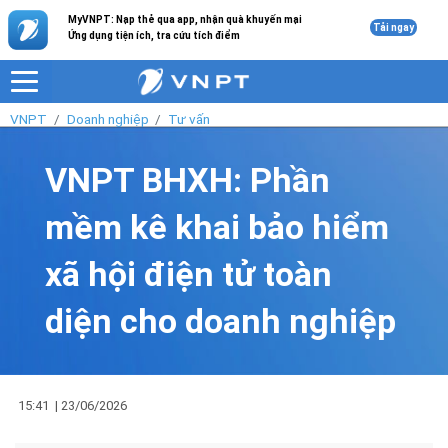
MyVNPT: Nạp thẻ qua app, nhận quà khuyến mại
Tải ngay
Ứng dụng tiện ích, tra cứu tích điểm
VNPT
Doanh nghiệp
Tư vấn
VNPT BHXH: Phần
mềm kê khai bảo hiểm
xã hội điện tử toàn
diện cho doanh nghiệp
15:41
|
23/06/2026