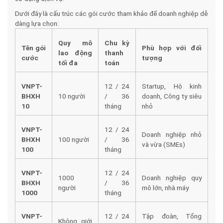
Dưới đây là cấu trúc các gói cước tham khảo để doanh nghiệp dễ
dàng lựa chọn:
Quy mô
Chu kỳ
Tên gói
Phù hợp với đối
lao động
thanh
cước
tượng
tối đa
toán
VNPT-
12 / 24
Startup, Hộ kinh
BHXH
10 người
/ 36
doanh, Công ty siêu
10
tháng
nhỏ
VNPT-
12 / 24
Doanh nghiệp nhỏ
BHXH
100 người
/ 36
và vừa (SMEs)
100
tháng
VNPT-
12 / 24
1000
Doanh nghiệp quy
BHXH
/ 36
người
mô lớn, nhà máy
1000
tháng
VNPT-
12 / 24
Tập đoàn, Tổng
Không giới