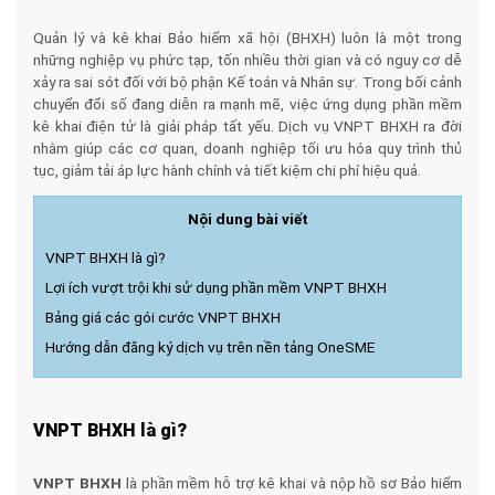
Quản lý và kê khai Bảo hiểm xã hội (BHXH) luôn là một trong
những nghiệp vụ phức tạp, tốn nhiều thời gian và có nguy cơ dễ
xảy ra sai sót đối với bộ phận Kế toán và Nhân sự. Trong bối cảnh
chuyển đổi số đang diễn ra mạnh mẽ, việc ứng dụng phần mềm
kê khai điện tử là giải pháp tất yếu. Dịch vụ VNPT BHXH ra đời
nhằm giúp các cơ quan, doanh nghiệp tối ưu hóa quy trình thủ
tục, giảm tải áp lực hành chính và tiết kiệm chi phí hiệu quả.
Nội dung bài viết
VNPT BHXH là gì?
Lợi ích vượt trội khi sử dụng phần mềm VNPT BHXH
Bảng giá các gói cước VNPT BHXH
Hướng dẫn đăng ký dịch vụ trên nền tảng OneSME
VNPT BHXH là gì?
VNPT BHXH
là phần mềm hỗ trợ kê khai và nộp hồ sơ Bảo hiểm