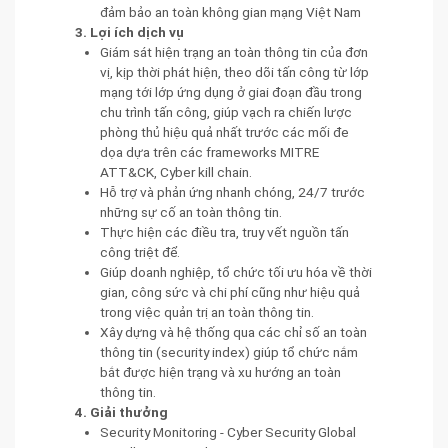
đảm bảo an toàn không gian mạng Việt Nam
3. Lợi ích dịch vụ
Giám sát hiện trạng an toàn thông tin của đơn
vị, kịp thời phát hiện, theo dõi tấn công từ lớp
mạng tới lớp ứng dụng ở giai đoạn đầu trong
chu trình tấn công, giúp vạch ra chiến lược
phòng thủ hiệu quả nhất trước các mối đe
dọa dựa trên các frameworks MITRE
ATT&CK, Cyber kill chain.
Hỗ trợ và phản ứng nhanh chóng, 24/7 trước
những sự cố an toàn thông tin.
Thực hiện các điều tra, truy vết nguồn tấn
công triệt để.
Giúp doanh nghiệp, tổ chức tối ưu hóa về thời
gian, công sức và chi phí cũng như hiệu quả
trong việc quản trị an toàn thông tin.
Xây dựng và hệ thống qua các chỉ số an toàn
thông tin (security index) giúp tổ chức nắm
bắt được hiện trạng và xu hướng an toàn
thông tin.
4. Giải thưởng
Security Monitoring - Cyber Security Global