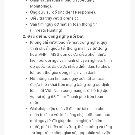
Giám sát an toàn thông tin (Security
Monitoring).
Ứng cứu sự cố (Incident Response).
Điều tra truy vết (Forensic).
Săn tìm nguy cơ mất an toàn thông tin
(Threats Hunting).
2. Đặc điểm, công nghệ nổi bật
Không chỉ vượt bậc về mặt công nghệ, quy
trình chuẩn quốc tế, thông minh và tự động
hóa, VNPT MSS còn được điều phối, thực
hiện bởi đội ngũ vận hành chuyên nghiệp, trình
độ quốc tế, đã được nhiều diễn đàn, tổ chức
lớn trên thế giới công nhận, vinh danh.
Hệ thống săn tìm các nguy cơ mất an toàn
được triển khai trên mạng băng rộng cố định
lớn nhất Việt Nam cùng mạng lưới hỗ trợ dịch
vụ trải rộng 63 Tỉnh/Thành phố trên toàn
quốc.
Giải pháp hiệu quả về đầu tư tài chính cho
quản trị rủi ro với khả năng nhận biết sớm các
mối nguy từ đó giúp doanh nghiệp “miễn
dịch”, phát triển bền vững, thành công và tăng
trưởng trên không gian số, góp phần vào việc