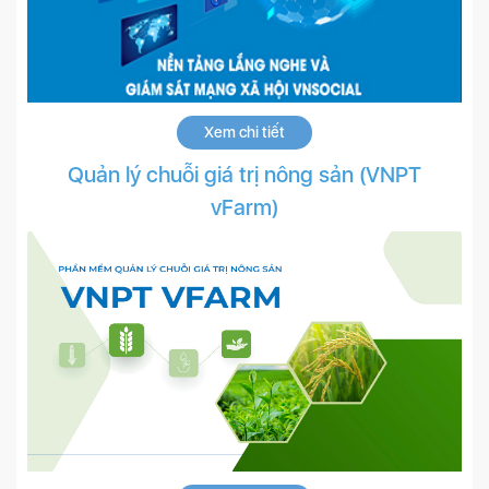
Xem chi tiết
Quản lý chuỗi giá trị nông sản (VNPT
vFarm)