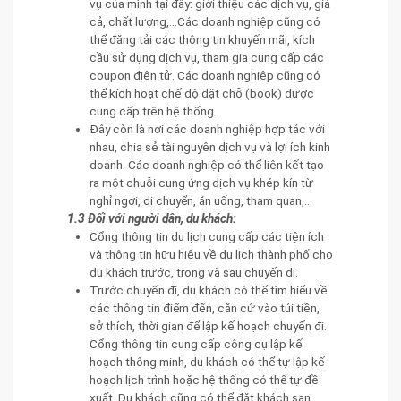
vụ của mình tại đây: giới thiệu các dịch vụ, giá
cả, chất lượng,...Các doanh nghiệp cũng có
thể đăng tải các thông tin khuyến mãi, kích
cầu sử dụng dịch vụ, tham gia cung cấp các
coupon điện tử. Các doanh nghiệp cũng có
thể kích hoạt chế độ đặt chỗ (book) được
cung cấp trên hệ thống.
Đây còn là nơi các doanh nghiệp hợp tác với
nhau, chia sẻ tài nguyên dịch vụ và lợi ích kinh
doanh. Các doanh nghiệp có thể liên kết tạo
ra một chuỗi cung ứng dịch vụ khép kín từ
nghỉ ngơi, di chuyển, ăn uống, tham quan,...
1.3 Đối với người dân, du khách:
Cổng thông tin du lịch cung cấp các tiện ích
và thông tin hữu hiệu về du lịch thành phố cho
du khách trước, trong và sau chuyến đi.
Trước chuyến đi, du khách có thể tìm hiểu về
các thông tin điểm đến, căn cứ vào túi tiền,
sở thích, thời gian để lập kế hoạch chuyến đi.
Cổng thông tin cung cấp công cụ lập kế
hoạch thông minh, du khách có thể tự lập kế
hoạch lịch trình hoặc hệ thống có thể tự đề
xuất. Du khách cũng có thể đặt khách sạn,