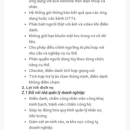
ứng dụng vnFace Remote trên điện thoại cá
nhân.
Hệ thống gửi thông báo kết quả qua các ứng
dụng hoặc các kênh OTTs.
Phân biệt người thật với ảnh và video khi điểm
danh.
Không giới hạn khuôn mặt lưu trong cơ sở dữ
liệu.
Cho phép điều chỉnh ngưỡng AI phù hợp với
nhu cầu và nghiệp vụ cụ thể.
Phân quyền người dùng tùy theo từng chức
năng cụ thể.
Checkin, điểm danh tích hợp giọng nói.
Tích hợp trợ lý ảo iSee thông minh, điểm danh
không điểm chạm.
2. Lợi ích dịch vụ
2.1 Đối với nhà quản lý doanh nghiệp:
Điểm danh, chấm công nhân viên công khai,
minh bạch, tránh việc chấm công hộ.
Giúp tự động hóa quy trình quản lý nhân sự,
tiền lương.
Giám sát an ninh vào, ra khu vực công ty,
doanh nghiệp.