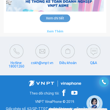
Xem chi tiết
Xem Thêm
Hotline:
cskh@vnpt.vn
Điều khoản
Q&A
18001260
Theo dõi chúng tôi:
VNPT VinaPhone © 2019.
Giấy phép số: 62/GP-TTĐT do Bộ Thông tin - Truyền thông cấp