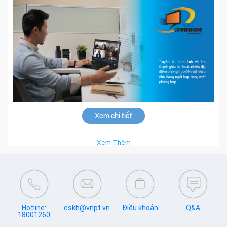
Xem chi tiết
Xem Thêm
Hotline:
cskh@vnpt.vn
Điều khoản
Q&A
18001260