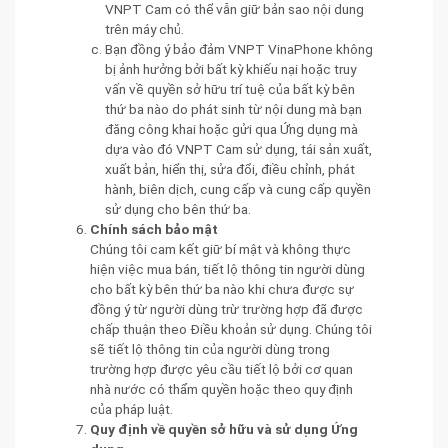
VNPT Cam có thể vẫn giữ bản sao nội dung
trên máy chủ.
Bạn đồng ý bảo đảm VNPT VinaPhone không
bị ảnh hưởng bởi bất kỳ khiếu nại hoặc truy
vấn về quyền sở hữu trí tuệ của bất kỳ bên
thứ ba nào do phát sinh từ nội dung mà bạn
đăng công khai hoặc gửi qua Ứng dụng mà
dựa vào đó VNPT Cam sử dụng, tái sản xuất,
xuất bản, hiển thị, sửa đổi, điều chỉnh, phát
hành, biên dịch, cung cấp và cung cấp quyền
sử dụng cho bên thứ ba.
Chính sách bảo mật
Chúng tôi cam kết giữ bí mật và không thực
hiện việc mua bán, tiết lộ thông tin người dùng
cho bất kỳ bên thứ ba nào khi chưa được sự
đồng ý từ người dùng trừ trường hợp đã được
chấp thuận theo Điều khoản sử dụng. Chúng tôi
sẽ tiết lộ thông tin của người dùng trong
trường hợp được yêu cầu tiết lộ bởi cơ quan
nhà nước có thẩm quyền hoặc theo quy định
của pháp luật.
Quy định về quyền sở hữu và sử dụng Ứng