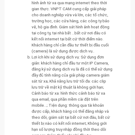
hình ảnh từ xa qua mạng internet theo thời
gian thực. VNPT CAM cung cấp giải pháp
cho doanh nghiệp vừa và lớn, các tổ chức,
trường học, các cửa hàng, các công ty bảo
vệ, hộ gia đình. Giám sát hình ảnh hoạt động
tại công ty, tại nhà bất ...bất cứ nơi đâu có
kết nối internet tại bất cứ thời điểm nào.
Khách hàng chỉ cần đầu tư thiết bị đầu cuối
(camera) là sử dụng được dịch vụ..
Lợi ích khi sử dụng dịch vụ: Sử dụng đơn
giản: khách hàng chỉ đầu tư một IP Camera,
đăng ký sử dụng dịch vụ là đã có thể sử dụng
đầy đủ tính năng của giải pháp camera giám
sát từ xa; Khả năng lưu trữ tối đa: các clip
lưu trữ về mặt kỹ thuật là không giới hạn;
Cảnh báo từ xa: hình thức cảnh báo từ xa
qua email, qua phần mềm cài đặt trên
mobile...; Tiện dụng: thông qua tài khoản
được cấp, khách hàng có thể đăng nhập và
theo dõi, giám sát tại bất cứ nơi đâu, bất cứ
thiết bị nào có kết nối internet; Không giới
hạn số lượng truy nhập đồng thời theo dõi