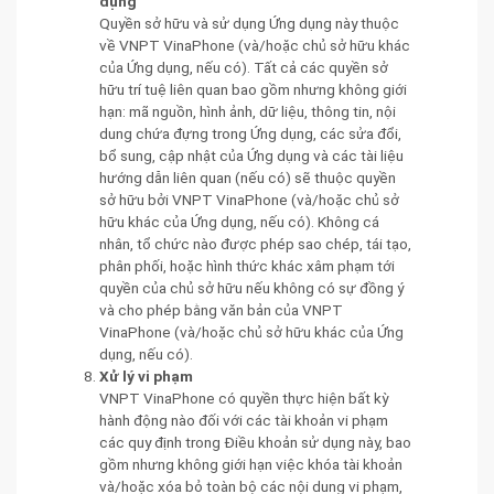
dụng
Quyền sở hữu và sử dụng Ứng dụng này thuộc
về VNPT VinaPhone (và/hoặc chủ sở hữu khác
của Ứng dụng, nếu có). Tất cả các quyền sở
hữu trí tuệ liên quan bao gồm nhưng không giới
hạn: mã nguồn, hình ảnh, dữ liệu, thông tin, nội
dung chứa đựng trong Ứng dụng, các sửa đổi,
bổ sung, cập nhật của Ứng dụng và các tài liệu
hướng dẫn liên quan (nếu có) sẽ thuộc quyền
sở hữu bởi VNPT VinaPhone (và/hoặc chủ sở
hữu khác của Ứng dụng, nếu có). Không cá
nhân, tổ chức nào được phép sao chép, tái tạo,
phân phối, hoặc hình thức khác xâm phạm tới
quyền của chủ sở hữu nếu không có sự đồng ý
và cho phép bằng văn bản của VNPT
VinaPhone (và/hoặc chủ sở hữu khác của Ứng
dụng, nếu có).
Xử lý vi phạm
VNPT VinaPhone có quyền thực hiện bất kỳ
hành động nào đối với các tài khoản vi phạm
các quy định trong Điều khoản sử dụng này, bao
gồm nhưng không giới hạn việc khóa tài khoản
và/hoặc xóa bỏ toàn bộ các nội dung vi phạm,