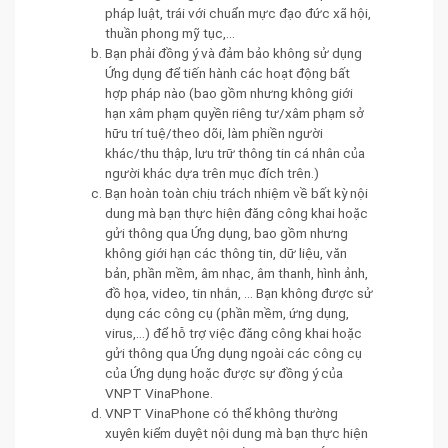
pháp luật, trái với chuẩn mực đạo đức xã hội,
thuần phong mỹ tục,...
Bạn phải đồng ý và đảm bảo không sử dụng
Ứng dụng để tiến hành các hoạt động bất
hợp pháp nào (bao gồm nhưng không giới
hạn xâm phạm quyền riêng tư/xâm phạm sở
hữu trí tuệ/theo dõi, làm phiền người
khác/thu thập, lưu trữ thông tin cá nhân của
người khác dựa trên mục đích trên.)
Bạn hoàn toàn chịu trách nhiệm về bất kỳ nội
dung mà bạn thực hiện đăng công khai hoặc
gửi thông qua Ứng dụng, bao gồm nhưng
không giới hạn các thông tin, dữ liệu, văn
bản, phần mềm, âm nhạc, âm thanh, hình ảnh,
đồ họa, video, tin nhắn, ... Bạn không được sử
dụng các công cụ (phần mềm, ứng dụng,
virus,…) để hỗ trợ việc đăng công khai hoặc
gửi thông qua Ứng dụng ngoài các công cụ
của Ứng dụng hoặc được sự đồng ý của
VNPT VinaPhone.
VNPT VinaPhone có thể không thường
xuyên kiểm duyệt nội dung mà bạn thực hiện