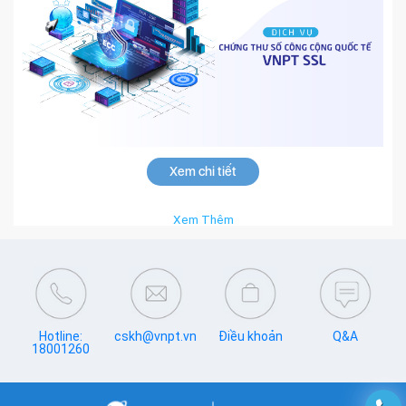
Xem chi tiết
Xem Thêm
Hotline:
cskh@vnpt.vn
Điều khoản
Q&A
18001260