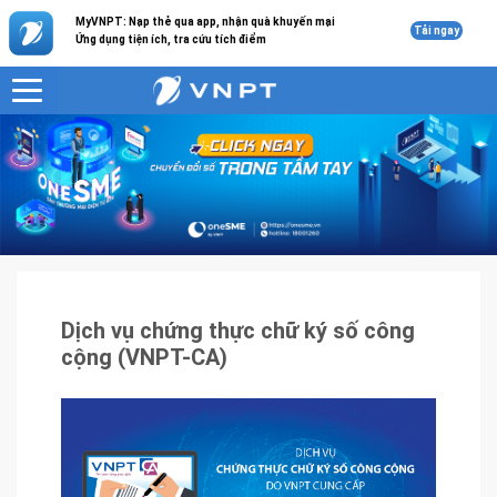
MyVNPT: Nạp thẻ qua app, nhận quà khuyến mại
Tải ngay
Ứng dụng tiện ích, tra cứu tích điểm
VNPT
Sản phẩm - Dịch vụ
Dịch vụ chứng thực chữ ký số công cộng (VNPT-CA)
Dịch vụ chứng thực chữ ký số công
cộng (VNPT-CA)