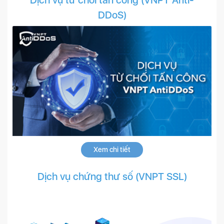
DDoS)
Xem chi tiết
Dịch vụ chứng thư số (VNPT SSL)