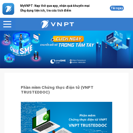
MyVNPT: Nạp thẻ qua app, nhận quà khuyến mại
Tải ngay
Ứng dụng tiện ích, tra cứu tích điểm
VNPT
Giải pháp công nghệ thông tin
Phần mềm Chứng thực điện tử (VNPT TRUSTEDDOC)
Phần mềm Chứng thực điện tử (VNPT
TRUSTEDDOC)