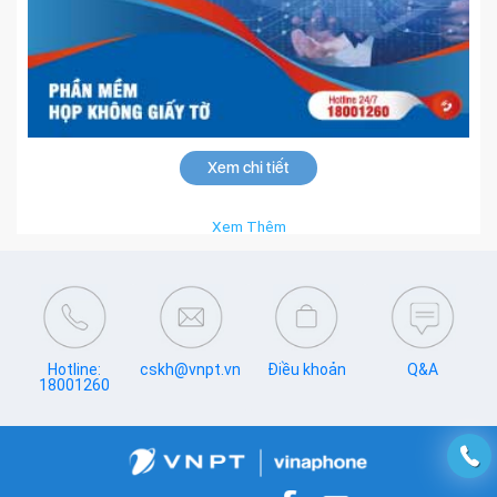
Xem chi tiết
Xem Thêm
Hotline:
cskh@vnpt.vn
Điều khoản
Q&A
18001260