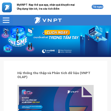
MyVNPT: Nạp thẻ qua app, nhận quà khuyến mại
Tải ngay
Ứng dụng tiện ích, tra cứu tích điểm
VNPT
Giải pháp công nghệ thông tin
Hệ thống thu thập và Phân tích dữ liệu (VNPT OLAP)
Hệ thống thu thập và Phân tích dữ liệu (VNPT
OLAP)