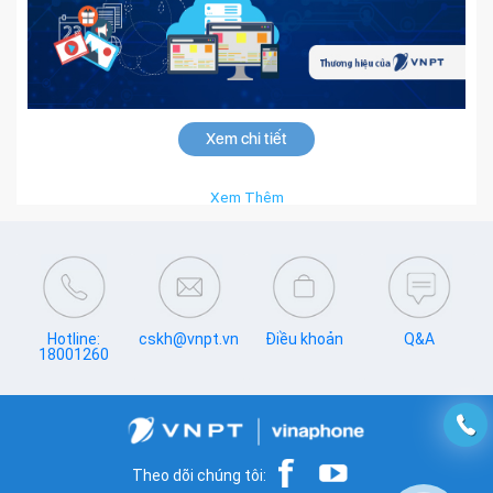
Xem chi tiết
Xem Thêm
Hotline:
cskh@vnpt.vn
Điều khoản
Q&A
18001260
Theo dõi chúng tôi: