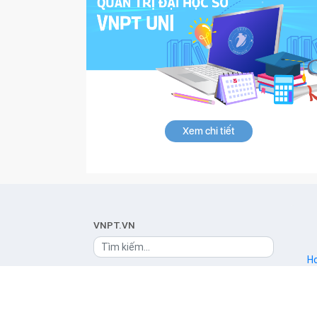
Xem chi tiết
VNPT.VN
Ho