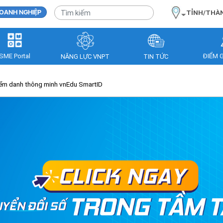
OANH NGHIỆP
TỈNH/THÀ
SME Portal
ĐIỂM 
NĂNG LỰC VNPT
TIN TỨC
ểm danh thông minh vnEdu SmartID