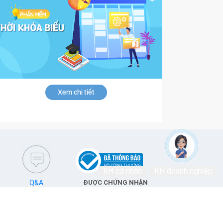
Xem chi tiết
KH cá nhân
KH doanh nghiệp
Q&A
ĐƯỢC CHỨNG NHẬN
T VinaPhone © 2019.