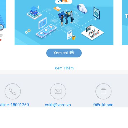
Xem chi tiết
Xem Thêm
tline: 18001260
cskh@vnpt.vn
Điều khoản
VNP
Theo dõi chúng tôi: