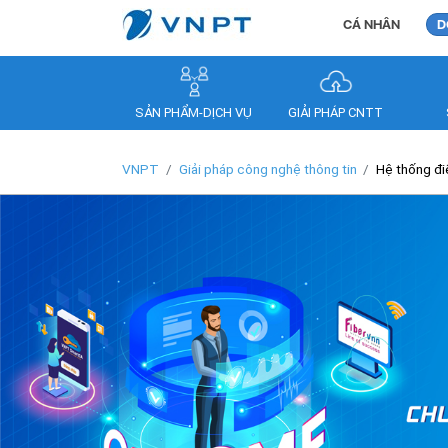
CÁ NHÂN
D
SẢN PHẨM-DỊCH VỤ
GIẢI PHÁP CNTT
VNPT
Giải pháp công nghệ thông tin
Hệ thống đi