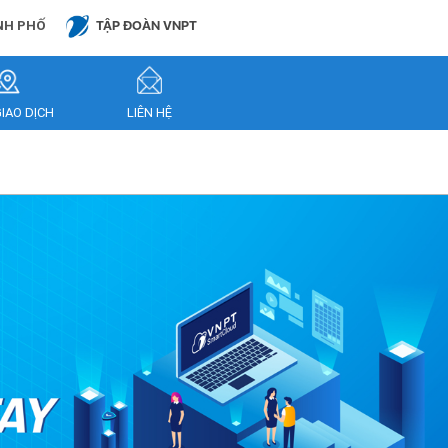
NH PHỐ
TẬP ĐOÀN VNPT
GIAO DỊCH
LIÊN HỆ