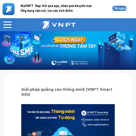
MyVNPT: Nạp thẻ qua app, nhận quà khuyến mại
Tải ngay
Ứng dụng tiện ích, tra cứu tích điểm
VNPT
Giải pháp công nghệ thông tin
Giải pháp quảng cáo thông minh (VNPT Smart Ads)
Giải pháp quảng cáo thông minh (VNPT Smart
Ads)