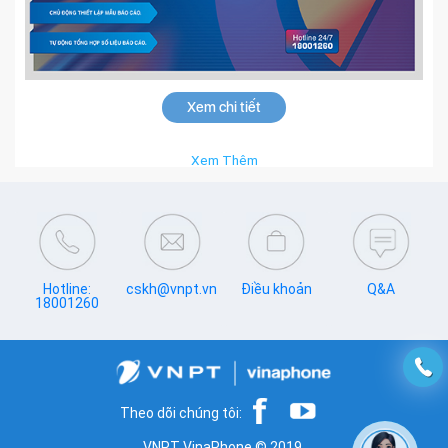
Xem chi tiết
Xem Thêm
Hotline:
cskh@vnpt.vn
Điều khoản
Q&A
18001260
Theo dõi chúng tôi:
VNPT VinaPhone © 2019.