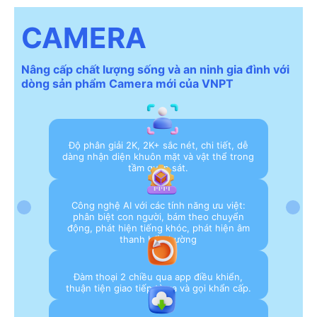
CAMERA
Nâng cấp chất lượng sống và an ninh gia đình với
dòng sản phẩm Camera mới của VNPT
Độ phân giải 2K, 2K+ sắc nét, chi tiết, dễ
dàng nhận diện khuôn mặt và vật thể trong
tầm quan sát.
Công nghệ AI với các tính năng ưu việt:
phân biệt con người, bám theo chuyển
động, phát hiện tiếng khóc, phát hiện âm
thanh bất thường
Đàm thoại 2 chiều qua app điều khiển,
thuận tiện giao tiếp từ xa và gọi khẩn cấp.