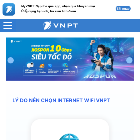
MyVNPT: Nạp thẻ qua app, nhận quà khuyến mại
Tải ngay
c
Ứng dụng tiện ích, tra cứu tích điểm
LÝ DO NÊN CHỌN INTERNET WIFI VNPT