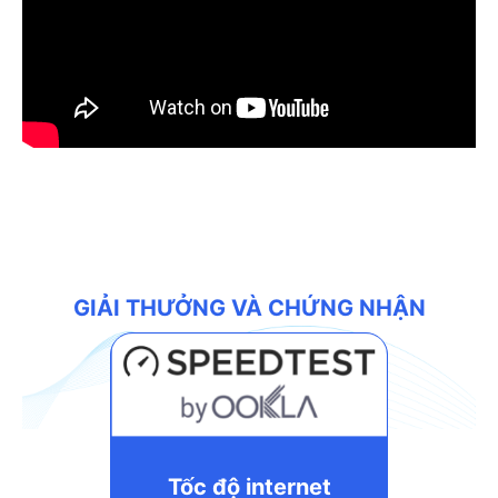
GIẢI THƯỞNG VÀ CHỨNG NHẬN
Tốc độ internet