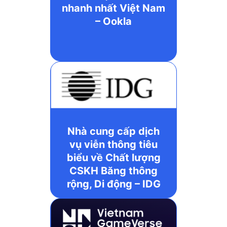
nhanh nhất Việt Nam
– Ookla
Nhà cung cấp dịch
vụ viễn thông tiêu
biểu về Chất lượng
CSKH Băng thông
rộng, Di động – IDG