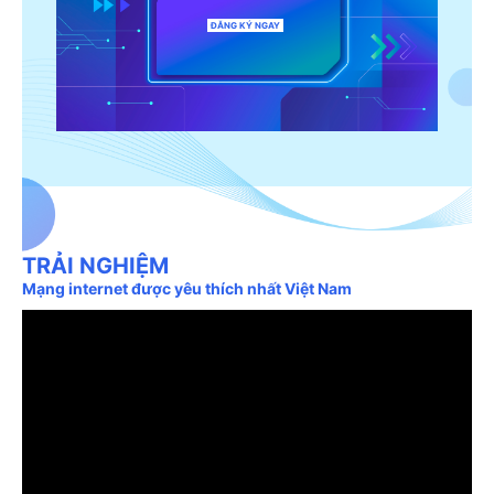
ĐĂNG KÝ NGAY
TRẢI NGHIỆM
Mạng internet được yêu thích nhất Việt Nam