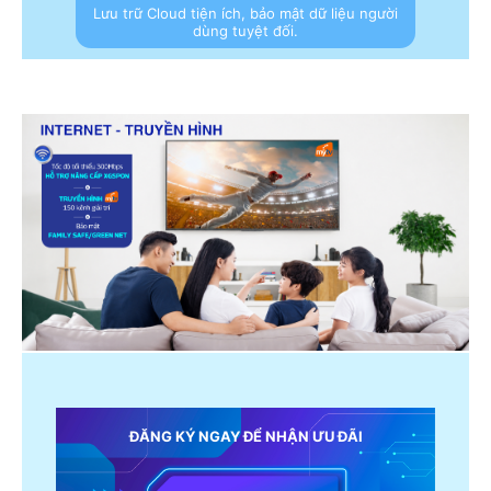
Lưu trữ Cloud tiện ích, bảo mật dữ liệu người
dùng tuyệt đối.
ĐĂNG KÝ NGAY ĐỂ NHẬN ƯU ĐÃI