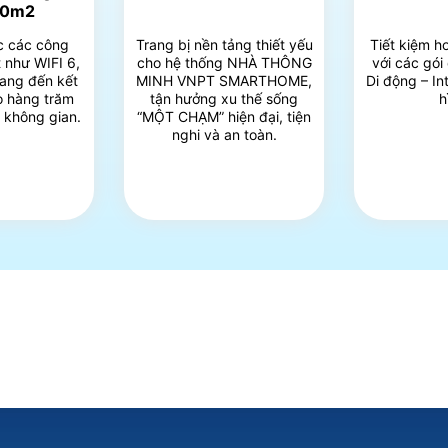
00m2
c các công
Trang bị nền tảng thiết yếu
Tiết kiệm h
 như WIFI 6,
cho hệ thống NHÀ THÔNG
với các gói
ang đến kết
MINH VNPT SMARTHOME,
Di động – In
ho hàng trăm
tận hưởng xu thế sống
h
i không gian.
“MỘT CHẠM” hiện đại, tiện
nghi và an toàn.