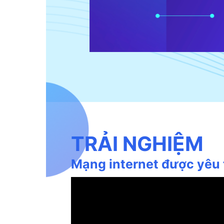
TRẢI NGHIỆM
Mạng internet được yêu 