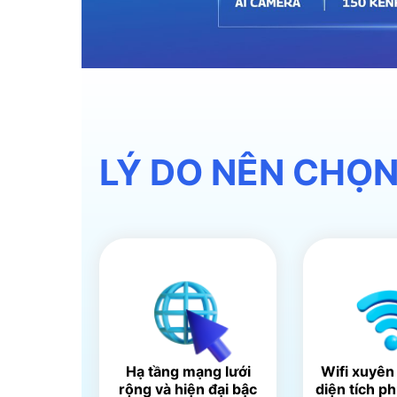
LÝ DO NÊN CHỌN
Hạ tầng mạng lưới
Wifi xuyên
rộng và hiện đại bậc
diện tích p