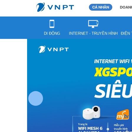
CÁ NHÂN
DOANH
DI ĐỘNG
INTERNET - TRUYỀN HÌNH
ĐIỆN 