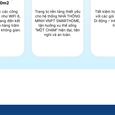
00m2
c các công
Trang bị nền tảng thiết yếu
Tiết kiệm h
 như WIFI 6,
cho hệ thống NHÀ THÔNG
với các gói
ang đến kết
MINH VNPT SMARTHOME,
Di động – In
ho hàng trăm
tận hưởng xu thế sống
h
i không gian.
“MỘT CHẠM” hiện đại, tiện
nghi và an toàn.