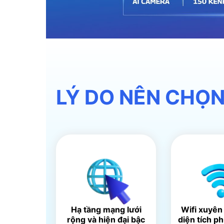
LÝ DO NÊN CHỌN
Hạ tầng mạng lưới
Wifi xuyên
rộng và hiện đại bậc
diện tích p