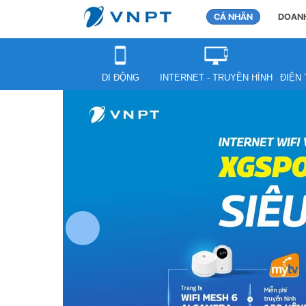
CÁ NHÂN
DOANH
DI ĐỘNG
INTERNET - TRUYỀN HÌNH
ĐIỆN 