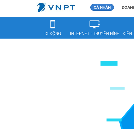
CÁ NHÂN
DOANH
DI ĐỘNG
INTERNET - TRUYỀN HÌNH
ĐIỆN 