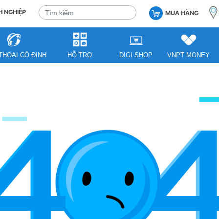
 NGHIỆP
MUA HÀNG
THOẠI CỐ ĐỊNH
HỖ TRỢ
DIGI SHOP
VNPT MONEY