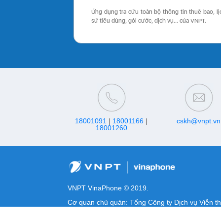
Ứng dụng tra cứu toàn bộ thông tin thuê bao, lị
sử tiêu dùng, gói cước, dịch vụ… của VNPT.
18001091
|
18001166
|
cskh@vnpt.vn
18001260
VNPT VinaPhone © 2019.
Cơ quan chủ quản: Tổng Công ty Dịch vụ Viễn t
MST/ĐKKD/QQDTL: 0100684378-009