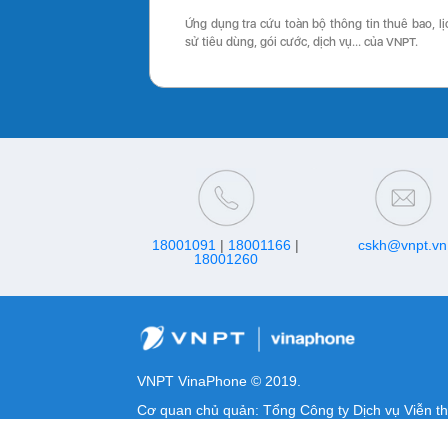
Ứng dụng tra cứu toàn bộ thông tin thuê bao, lị
sử tiêu dùng, gói cước, dịch vụ… của VNPT.
18001091
|
18001166
|
cskh@vnpt.vn
18001260
VNPT VinaPhone © 2019.
Cơ quan chủ quản: Tổng Công ty Dịch vụ Viễn t
MST/ĐKKD/QQDTL: 0100684378-009