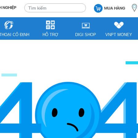
 NGHIỆP
MUA HÀNG
THOẠI CỐ ĐỊNH
HỖ TRỢ
DIGI SHOP
VNPT MONEY