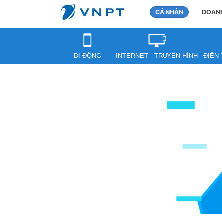
CÁ NHÂN
DOANH
DI ĐỘNG
INTERNET - TRUYỀN HÌNH
ĐIỆN 